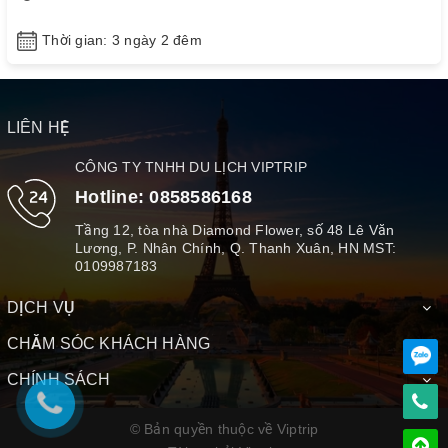
Thời gian: 3 ngày 2 đêm
LIÊN HỆ
CÔNG TY TNHH DU LỊCH VIPTRIP
Hotline:
0858586168
Tầng 12, tòa nhà Diamond Flower, số 48 Lê Văn
Lương, P. Nhân Chính, Q. Thanh Xuân, HN MST:
0109987183
DỊCH VỤ
CHĂM SÓC KHÁCH HÀNG
CHÍNH SÁCH
© Bản quyền thuộc về Viptrip