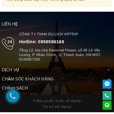
LIÊN HỆ
CÔNG TY TNHH DU LỊCH VIPTRIP
Hotline:
0858586168
Tầng 12, tòa nhà Diamond Flower, số 48 Lê Văn
Lương, P. Nhân Chính, Q. Thanh Xuân, HN MST:
0109987183
DỊCH VỤ
CHĂM SÓC KHÁCH HÀNG
CHÍNH SÁCH
© Bản quyền thuộc về Viptrip
Tài trợ bởi
Viptrip