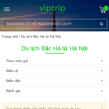
0
Toggle
navigation
Trang chủ
Du lịch Bắc Hà từ Hà Nội
Du lịch Bắc Hà từ Hà Nội
Theo mức giá
Điểm đi
Điểm đến
Đánh giá
×
Tour đang được cập nhật. Vui lòng quay lại sau.