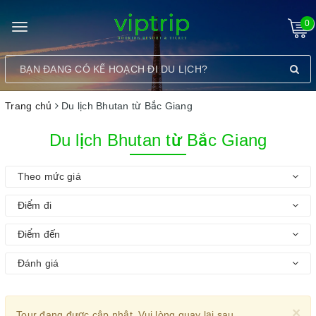
0
Toggle
navigation
Trang chủ
Du lịch Bhutan từ Bắc Giang
Du lịch Bhutan từ Bắc Giang
Theo mức giá
Điểm đi
Điểm đến
Đánh giá
×
Tour đang được cập nhật. Vui lòng quay lại sau.