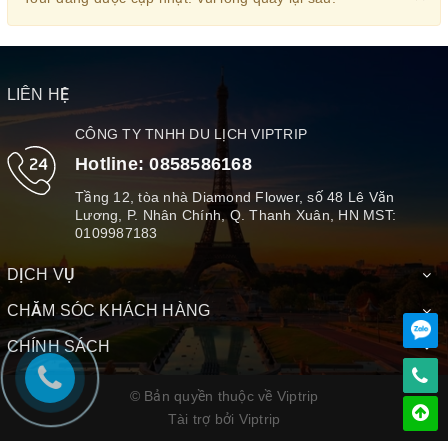
LIÊN HỆ
CÔNG TY TNHH DU LỊCH VIPTRIP
Hotline:
0858586168
Tầng 12, tòa nhà Diamond Flower, số 48 Lê Văn
Lương, P. Nhân Chính, Q. Thanh Xuân, HN MST:
0109987183
DỊCH VỤ
CHĂM SÓC KHÁCH HÀNG
CHÍNH SÁCH
© Bản quyền thuộc về Viptrip
Tài trợ bởi
Viptrip