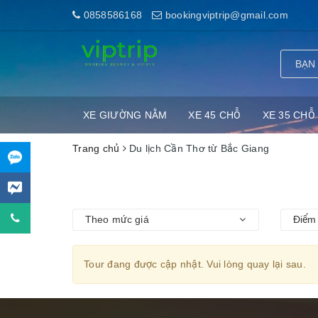
0858586168
bookingviptrip@gmail.com
XE GIƯỜNG NẰM
XE 45 CHỖ
XE 35 CHỖ
Trang chủ
Du lịch Cần Thơ từ Bắc Giang
Theo mức giá
Điểm 
Tour đang được cập nhật. Vui lòng quay lại sau.