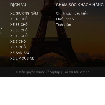
DỊCH VỤ
CHĂM SÓC KHÁCH HÀNG
XE GIƯỜNG NẰM
Chính sách bảo hiểm
XE 45 CHỖ
Phiếu góp ý
XE 35 CHỖ
Tích điểm
Lê
XE 30 CHỖ
n,
XE 16 CHỖ
XE 7 CHỖ
XE 4 CHỖ
XE SÂN BAY
XE LIMOUSINE
© Bản quyền thuộc về Viptrip
|
Tài trợ bởi
Viptrip