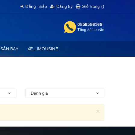
Đăng nhập
Đăng ký
Giỏ hàng (
)
0858586168
Tổng đài tư vấn
 SÂN BAY
XE LIMOUSINE
Đánh giá
×