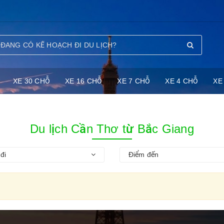
XE 30 CHỖ
XE 16 CHỖ
XE 7 CHỖ
XE 4 CHỖ
XE
Du lịch Cần Thơ từ Bắc Giang
đi
Điểm đến