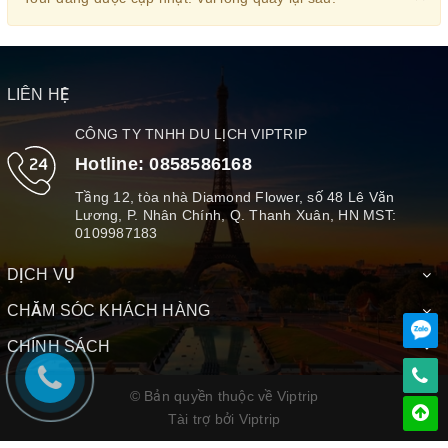
LIÊN HỆ
CÔNG TY TNHH DU LỊCH VIPTRIP
Hotline:
0858586168
Tầng 12, tòa nhà Diamond Flower, số 48 Lê Văn
Lương, P. Nhân Chính, Q. Thanh Xuân, HN MST:
0109987183
DỊCH VỤ
CHĂM SÓC KHÁCH HÀNG
CHÍNH SÁCH
© Bản quyền thuộc về Viptrip
Tài trợ bởi
Viptrip