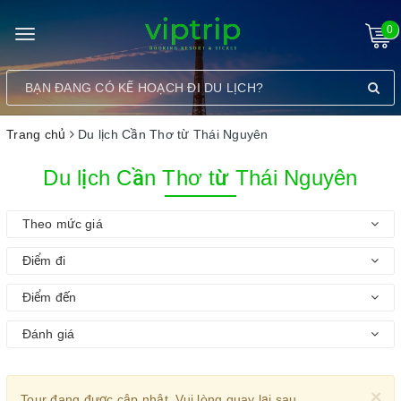
0
Toggle
navigation
Trang chủ
Du lịch Cần Thơ từ Thái Nguyên
Du lịch Cần Thơ từ Thái Nguyên
Theo mức giá
Điểm đi
Điểm đến
Đánh giá
×
Tour đang được cập nhật. Vui lòng quay lại sau.