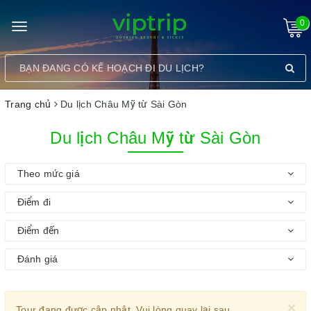
0
Toggle
navigation
Trang chủ
Du lịch Châu Mỹ từ Sài Gòn
Du lịch Châu Mỹ từ Sài Gòn
Theo mức giá
Điểm đi
Điểm đến
Đánh giá
×
Tour đang được cập nhật. Vui lòng quay lại sau.