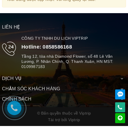
LIÊN HỆ
CÔNG TY TNHH DU LỊCH VIPTRIP
Hotline:
0858586168
Tầng 12, tòa nhà Diamond Flower, số 48 Lê Văn
Lương, P. Nhân Chính, Q. Thanh Xuân, HN MST:
0109987183
DỊCH VỤ
CHĂM SÓC KHÁCH HÀNG
CHÍNH SÁCH
© Bản quyền thuộc về Viptrip
Tài trợ bởi
Viptrip