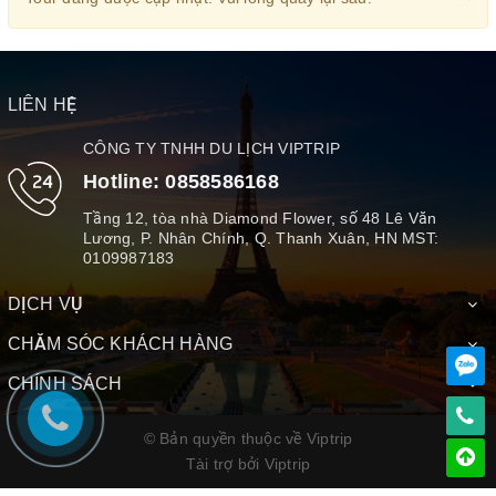
LIÊN HỆ
CÔNG TY TNHH DU LỊCH VIPTRIP
Hotline:
0858586168
Tầng 12, tòa nhà Diamond Flower, số 48 Lê Văn
Lương, P. Nhân Chính, Q. Thanh Xuân, HN MST:
0109987183
DỊCH VỤ
CHĂM SÓC KHÁCH HÀNG
CHÍNH SÁCH
© Bản quyền thuộc về Viptrip
Tài trợ bởi
Viptrip