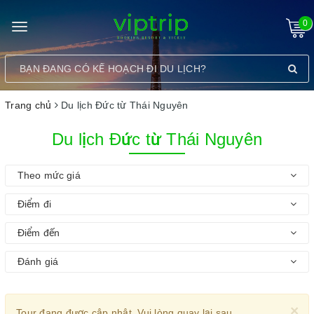
0
Toggle
navigation
Trang chủ
Du lịch Đức từ Thái Nguyên
Du lịch Đức từ Thái Nguyên
Theo mức giá
Điểm đi
Điểm đến
Đánh giá
×
Tour đang được cập nhật. Vui lòng quay lại sau.