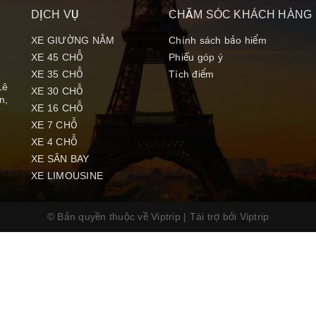
DỊCH VỤ
CHĂM SÓC KHÁCH HÀNG
XE GIƯỜNG NẰM
Chính sách bảo hiểm
XE 45 CHỖ
Phiếu góp ý
XE 35 CHỖ
Tích điểm
Lê
XE 30 CHỖ
n,
XE 16 CHỖ
XE 7 CHỖ
XE 4 CHỖ
XE SÂN BAY
XE LIMOUSINE
© Bản quyền thuộc về Viptrip
|
Tài trợ bởi
Viptrip