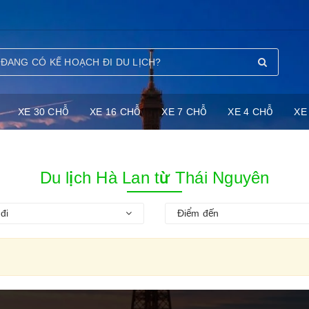
XE 30 CHỖ
XE 16 CHỖ
XE 7 CHỖ
XE 4 CHỖ
XE
Du lịch Hà Lan từ Thái Nguyên
đi
Điểm đến