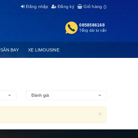
Đăng nhập
Đăng ký
Giỏ hàng (
)
0858586168
Tổng đài tư vấn
 SÂN BAY
XE LIMOUSINE
Đánh giá
×