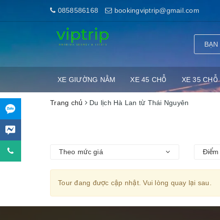
0858586168
bookingviptrip@gmail.com
XE GIƯỜNG NẰM
XE 45 CHỖ
XE 35 CHỖ
Trang chủ
Du lịch Hà Lan từ Thái Nguyên
Theo mức giá
Điểm 
Tour đang được cập nhật. Vui lòng quay lại sau.