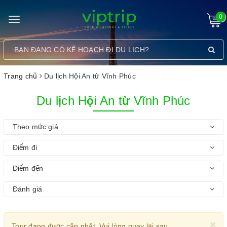
0
Toggle
navigation
Trang chủ
Du lịch Hội An từ Vĩnh Phúc
Du lịch Hội An từ Vĩnh Phúc
Theo mức giá
Điểm đi
Điểm đến
Đánh giá
×
Tour đang được cập nhật. Vui lòng quay lại sau.