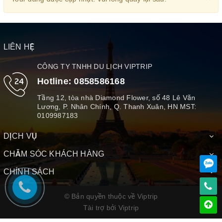
LIÊN HỆ
CÔNG TY TNHH DU LỊCH VIPTRIP
Hotline:
0858586168
Tầng 12, tòa nhà Diamond Flower, số 48 Lê Văn
Lương, P. Nhân Chính, Q. Thanh Xuân, HN MST:
0109987183
DỊCH VỤ
CHĂM SÓC KHÁCH HÀNG
CHÍNH SÁCH
© Bản quyền thuộc về Viptrip
Tài trợ bởi
Viptrip