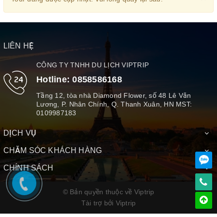
LIÊN HỆ
CÔNG TY TNHH DU LỊCH VIPTRIP
Hotline:
0858586168
Tầng 12, tòa nhà Diamond Flower, số 48 Lê Văn
Lương, P. Nhân Chính, Q. Thanh Xuân, HN MST:
0109987183
DỊCH VỤ
CHĂM SÓC KHÁCH HÀNG
CHÍNH SÁCH
© Bản quyền thuộc về Viptrip
Tài trợ bởi
Viptrip