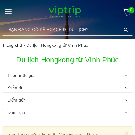
0
Toggle
navigation
Trang chủ
Du lịch Hongkong từ Vĩnh Phúc
Du lịch Hongkong từ Vĩnh Phúc
Theo mức giá
Điểm đi
Điểm đến
Đánh giá
×
Tour đang được cập nhật. Vui lòng quay lại sau.