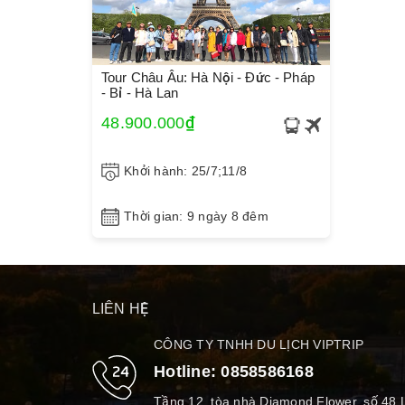
Tour Châu Âu: Hà Nội - Đức - Pháp
- Bỉ - Hà Lan
48.900.000₫
Khởi hành: 25/7;11/8
Thời gian: 9 ngày 8 đêm
LIÊN HỆ
CÔNG TY TNHH DU LỊCH VIPTRIP
Hotline:
0858586168
Tầng 12, tòa nhà Diamond Flower, số 48 