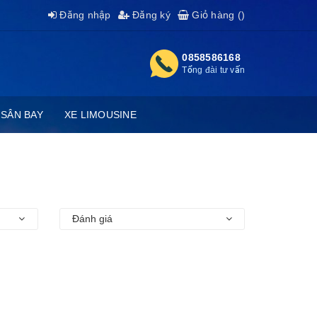
Đăng nhập
Đăng ký
Giỏ hàng (
)
0858586168
Tổng đài tư vấn
 SÂN BAY
XE LIMOUSINE
Đánh giá