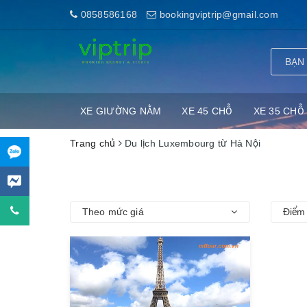
0858586168
bookingviptrip@gmail.com
XE GIƯỜNG NẰM
XE 45 CHỖ
XE 35 CHỖ
Trang chủ
Du lịch Luxembourg từ Hà Nội
Theo mức giá
Điểm 