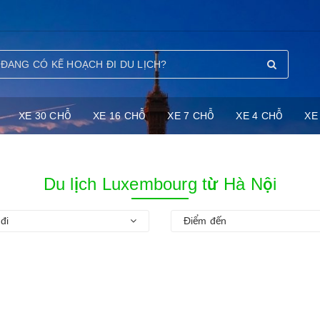
XE 30 CHỖ
XE 16 CHỖ
XE 7 CHỖ
XE 4 CHỖ
XE
Du lịch Luxembourg từ Hà Nội
đi
Điểm đến