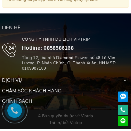
LIÊN HỆ
CÔNG TY TNHH DU LỊCH VIPTRIP
Hotline:
0858586168
Tầng 12, tòa nhà Diamond Flower, số 48 Lê Văn
Lương, P. Nhân Chính, Q. Thanh Xuân, HN MST:
0109987183
DỊCH VỤ
CHĂM SÓC KHÁCH HÀNG
CHÍNH SÁCH
© Bản quyền thuộc về Viptrip
Tài trợ bởi
Viptrip