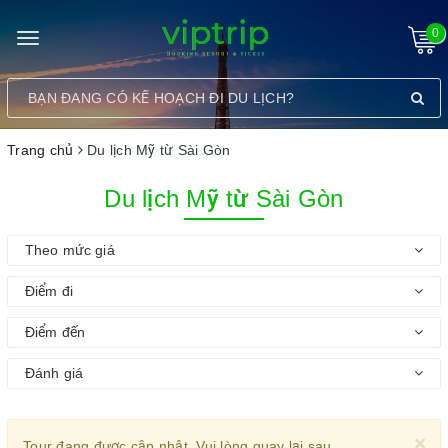
0
Toggle
navigation
Trang chủ
Du lịch Mỹ từ Sài Gòn
Du lịch Mỹ từ Sài Gòn
Theo mức giá
Điểm đi
Điểm đến
Đánh giá
×
Tour đang được cập nhật. Vui lòng quay lại sau.