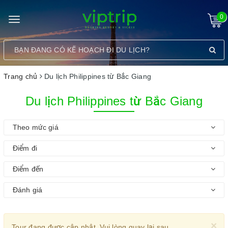
0
Toggle
navigation
Trang chủ
Du lịch Philippines từ Bắc Giang
Du lịch Philippines từ Bắc Giang
Theo mức giá
Điểm đi
Điểm đến
Đánh giá
×
Tour đang được cập nhật. Vui lòng quay lại sau.