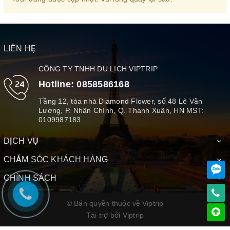
LIÊN HỆ
CÔNG TY TNHH DU LỊCH VIPTRIP
Hotline:
0858586168
Tầng 12, tòa nhà Diamond Flower, số 48 Lê Văn
Lương, P. Nhân Chính, Q. Thanh Xuân, HN MST:
0109987183
DỊCH VỤ
CHĂM SÓC KHÁCH HÀNG
CHÍNH SÁCH
© Bản quyền thuộc về Viptrip
Tài trợ bởi
Viptrip