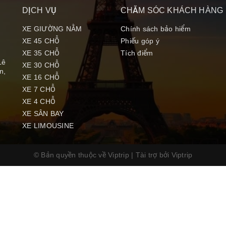
DỊCH VỤ
CHĂM SÓC KHÁCH HÀNG
XE GIƯỜNG NẰM
Chính sách bảo hiểm
XE 45 CHỖ
Phiếu góp ý
XE 35 CHỖ
Tích điểm
Lê
XE 30 CHỖ
n,
XE 16 CHỖ
XE 7 CHỖ
XE 4 CHỖ
XE SÂN BAY
XE LIMOUSINE
© Bản quyền thuộc về Viptrip
|
Tài trợ bởi
Viptrip