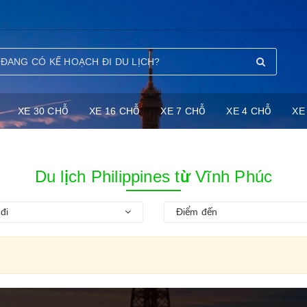
XE 30 CHỖ
XE 16 CHỖ
XE 7 CHỖ
XE 4 CHỖ
XE
Du lịch Philippines từ Vĩnh Phúc
đi
Điểm đến