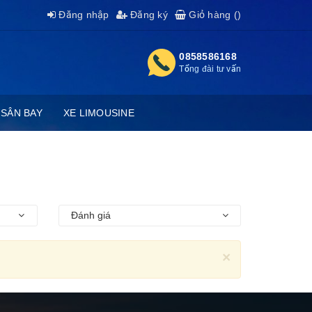
Đăng nhập
Đăng ký
Giỏ hàng (
)
0858586168
Tổng đài tư vấn
 SÂN BAY
XE LIMOUSINE
Đánh giá
×