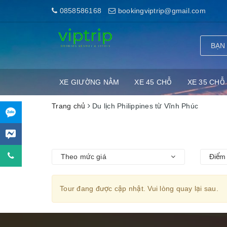
0858586168
bookingviptrip@gmail.com
XE GIƯỜNG NẰM
XE 45 CHỖ
XE 35 CHỖ
Trang chủ
Du lịch Philippines từ Vĩnh Phúc
Theo mức giá
Điểm 
Tour đang được cập nhật. Vui lòng quay lại sau.