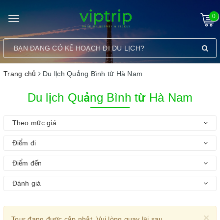
0
Toggle
navigation
Trang chủ
Du lịch Quảng Bình từ Hà Nam
Du lịch Quảng Bình từ Hà Nam
Theo mức giá
Điểm đi
Điểm đến
Đánh giá
×
Tour đang được cập nhật. Vui lòng quay lại sau.