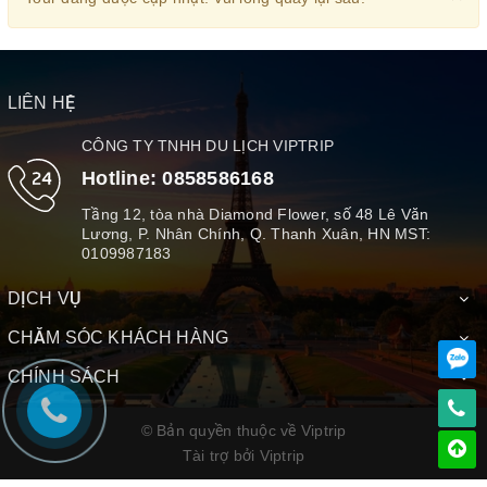
LIÊN HỆ
CÔNG TY TNHH DU LỊCH VIPTRIP
Hotline:
0858586168
Tầng 12, tòa nhà Diamond Flower, số 48 Lê Văn
Lương, P. Nhân Chính, Q. Thanh Xuân, HN MST:
0109987183
DỊCH VỤ
CHĂM SÓC KHÁCH HÀNG
CHÍNH SÁCH
© Bản quyền thuộc về Viptrip
Tài trợ bởi
Viptrip