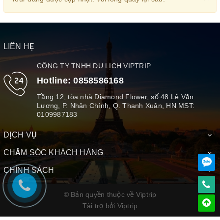
LIÊN HỆ
CÔNG TY TNHH DU LỊCH VIPTRIP
Hotline:
0858586168
Tầng 12, tòa nhà Diamond Flower, số 48 Lê Văn
Lương, P. Nhân Chính, Q. Thanh Xuân, HN MST:
0109987183
DỊCH VỤ
CHĂM SÓC KHÁCH HÀNG
CHÍNH SÁCH
© Bản quyền thuộc về Viptrip
Tài trợ bởi
Viptrip