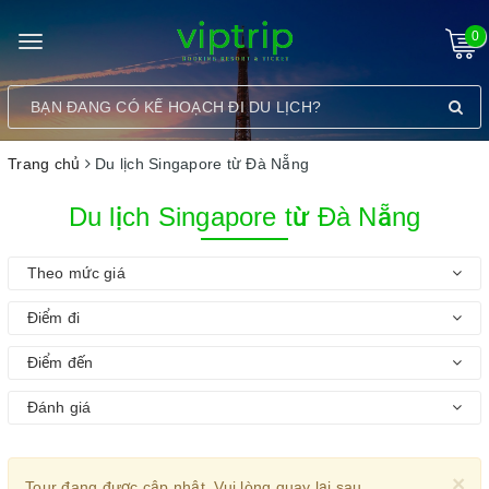
0
Toggle
navigation
Trang chủ
Du lịch Singapore từ Đà Nẵng
Du lịch Singapore từ Đà Nẵng
Theo mức giá
Điểm đi
Điểm đến
Đánh giá
×
Tour đang được cập nhật. Vui lòng quay lại sau.