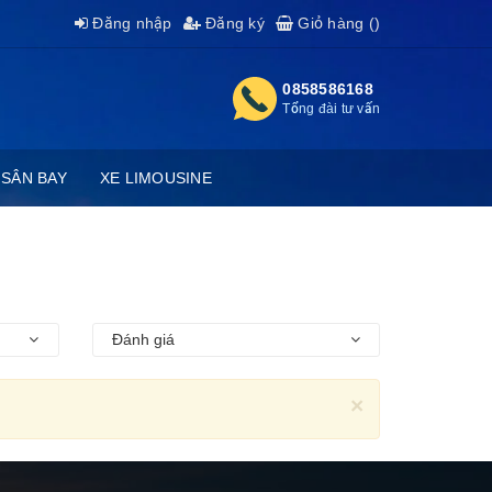
Đăng nhập
Đăng ký
Giỏ hàng (
)
0858586168
Tổng đài tư vấn
 SÂN BAY
XE LIMOUSINE
Đánh giá
×