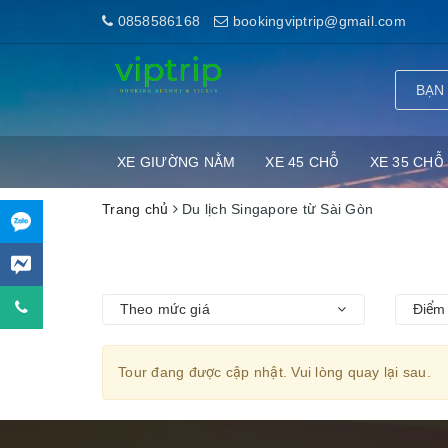
0858586168
bookingviptrip@gmail.com
XE GIƯỜNG NẰM
XE 45 CHỖ
XE 35 CHỖ
Trang chủ
Du lịch Singapore từ Sài Gòn
Theo mức giá
Điểm 
Tour đang được cập nhật. Vui lòng quay lại sau.