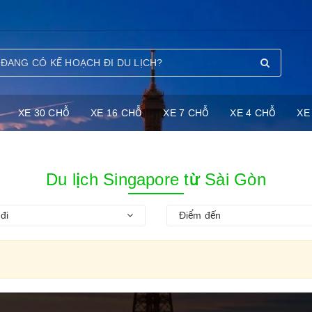
XE 30 CHỖ
XE 16 CHỖ
XE 7 CHỖ
XE 4 CHỖ
XE
Du lịch Singapore từ Sài Gòn
đi
Điểm đến