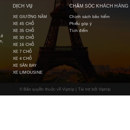
DỊCH VỤ
CHĂM SÓC KHÁCH HÀNG
XE GIƯỜNG NẰM
Chính sách bảo hiểm
XE 45 CHỖ
Phiếu góp ý
XE 35 CHỖ
Tích điểm
Lê
XE 30 CHỖ
n,
XE 16 CHỖ
XE 7 CHỖ
XE 4 CHỖ
XE SÂN BAY
XE LIMOUSINE
© Bản quyền thuộc về Viptrip
|
Tài trợ bởi
Viptrip