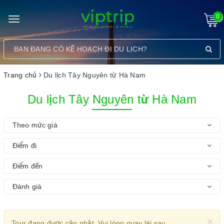
0
Toggle
navigation
Trang chủ
Du lịch Tây Nguyên từ Hà Nam
Du lịch Tây Nguyên từ Hà Nam
Theo mức giá
Điểm đi
Điểm đến
Đánh giá
×
Tour đang được cập nhật. Vui lòng quay lại sau.