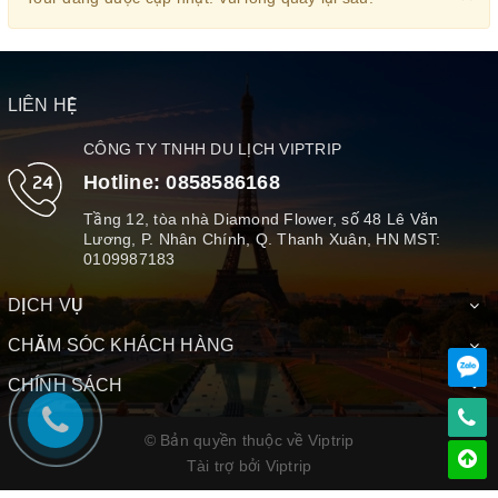
LIÊN HỆ
CÔNG TY TNHH DU LỊCH VIPTRIP
Hotline:
0858586168
Tầng 12, tòa nhà Diamond Flower, số 48 Lê Văn
Lương, P. Nhân Chính, Q. Thanh Xuân, HN MST:
0109987183
DỊCH VỤ
CHĂM SÓC KHÁCH HÀNG
CHÍNH SÁCH
© Bản quyền thuộc về Viptrip
Tài trợ bởi
Viptrip