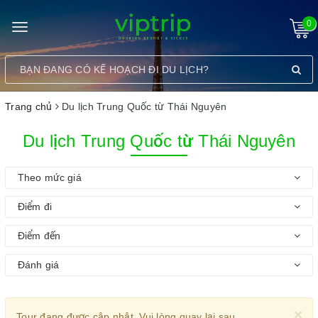
0
Toggle
navigation
Trang chủ
Du lịch Trung Quốc từ Thái Nguyên
Du lịch Trung Quốc từ Thái Nguyên
Theo mức giá
Điểm đi
Điểm đến
Đánh giá
×
Tour đang được cập nhật. Vui lòng quay lại sau.