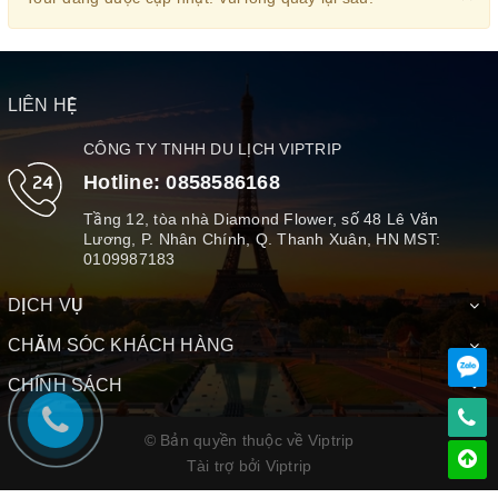
LIÊN HỆ
CÔNG TY TNHH DU LỊCH VIPTRIP
Hotline:
0858586168
Tầng 12, tòa nhà Diamond Flower, số 48 Lê Văn
Lương, P. Nhân Chính, Q. Thanh Xuân, HN MST:
0109987183
DỊCH VỤ
CHĂM SÓC KHÁCH HÀNG
CHÍNH SÁCH
© Bản quyền thuộc về Viptrip
Tài trợ bởi
Viptrip