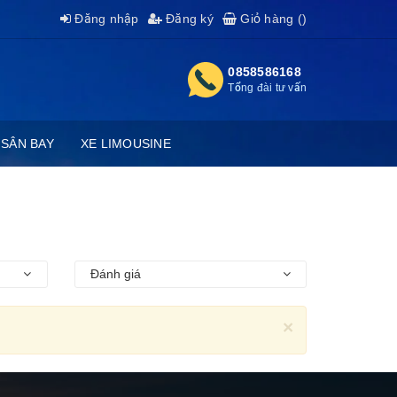
Đăng nhập
Đăng ký
Giỏ hàng (
)
0858586168
Tổng đài tư vấn
 SÂN BAY
XE LIMOUSINE
Đánh giá
×