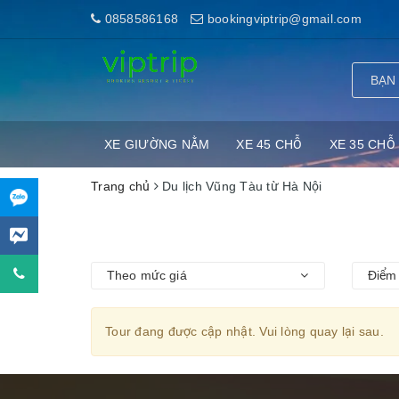
0858586168
bookingviptrip@gmail.com
XE GIƯỜNG NẰM
XE 45 CHỖ
XE 35 CHỖ
Trang chủ
Du lịch Vũng Tàu từ Hà Nội
Theo mức giá
Điểm 
Tour đang được cập nhật. Vui lòng quay lại sau.