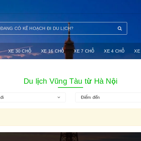
XE 30 CHỖ
XE 16 CHỖ
XE 7 CHỖ
XE 4 CHỖ
XE
Du lịch Vũng Tàu từ Hà Nội
đi
Điểm đến