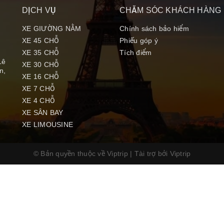
DỊCH VỤ
CHĂM SÓC KHÁCH HÀNG
XE GIƯỜNG NẰM
Chính sách bảo hiểm
XE 45 CHỖ
Phiếu góp ý
XE 35 CHỖ
Tích điểm
Lê
XE 30 CHỖ
n,
XE 16 CHỖ
XE 7 CHỖ
XE 4 CHỖ
XE SÂN BAY
XE LIMOUSINE
© Bản quyền thuộc về Viptrip
|
Tài trợ bởi
Viptrip