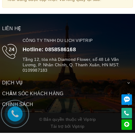
LIÊN HỆ
CÔNG TY TNHH DU LỊCH VIPTRIP
Hotline:
0858586168
Tầng 12, tòa nhà Diamond Flower, số 48 Lê Văn
Lương, P. Nhân Chính, Q. Thanh Xuân, HN MST:
0109987183
DỊCH VỤ
CHĂM SÓC KHÁCH HÀNG
CHÍNH SÁCH
© Bản quyền thuộc về Viptrip
Tài trợ bởi
Viptrip