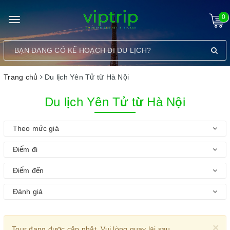
0
Toggle
navigation
Trang chủ
Du lịch Yên Tử từ Hà Nội
Du lịch Yên Tử từ Hà Nội
Theo mức giá
Điểm đi
Điểm đến
Đánh giá
×
Tour đang được cập nhật. Vui lòng quay lại sau.