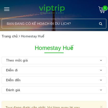
0
Toggle
navigation
Trang chủ
Homestay Huế
Homestay Huế
Theo mức giá
Điểm đi
Điểm đến
Đánh giá
×
Tour đang được cập nhật. Vui lòng quay lại sau.