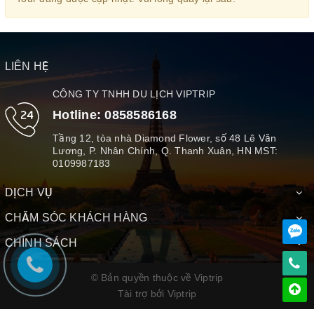
LIÊN HỆ
CÔNG TY TNHH DU LỊCH VIPTRIP
Hotline:
0858586168
Tầng 12, tòa nhà Diamond Flower, số 48 Lê Văn
Lương, P. Nhân Chính, Q. Thanh Xuân, HN MST:
0109987183
DỊCH VỤ
CHĂM SÓC KHÁCH HÀNG
CHÍNH SÁCH
© Bản quyền thuộc về Viptrip
Tài trợ bởi
Viptrip