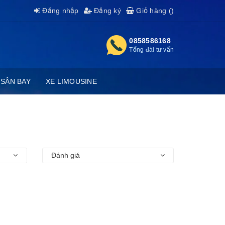
Đăng nhập
Đăng ký
Giỏ hàng (
)
0858586168
Tổng đài tư vấn
 SÂN BAY
XE LIMOUSINE
Đánh giá