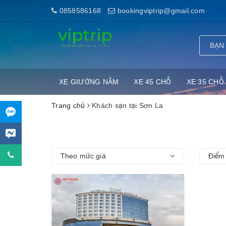
0858586168
bookingviptrip@gmail.com
XE GIƯỜNG NẰM
XE 45 CHỖ
XE 35 CHỖ
Trang chủ
Khách sạn tại Sơn La
Theo mức giá
Điểm 