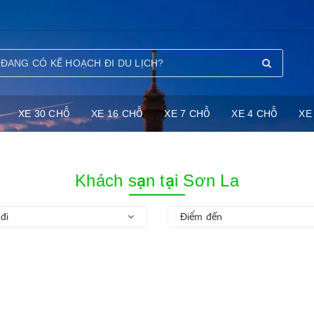
XE 30 CHỖ
XE 16 CHỖ
XE 7 CHỖ
XE 4 CHỖ
XE
Khách sạn tại Sơn La
đi
Điểm đến