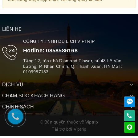
LIÊN HỆ
CÔNG TY TNHH DU LỊCH VIPTRIP
Hotline:
0858586168
Tầng 12, tòa nhà Diamond Flower, số 48 Lê Văn
Lương, P. Nhân Chính, Q. Thanh Xuân, HN MST:
0109987183
DỊCH VỤ
CHĂM SÓC KHÁCH HÀNG
CHÍNH SÁCH
© Bản quyền thuộc về Viptrip
Tài trợ bởi
Viptrip