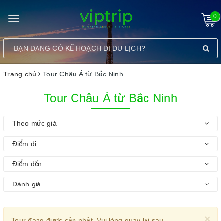
0
Toggle
navigation
Trang chủ
Tour Châu Á từ Bắc Ninh
Tour Châu Á từ Bắc Ninh
Theo mức giá
Điểm đi
Điểm đến
Đánh giá
×
Tour đang được cập nhật. Vui lòng quay lại sau.