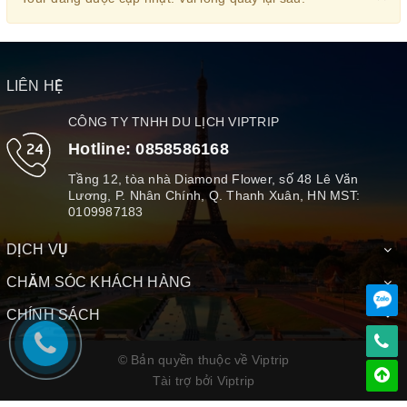
LIÊN HỆ
CÔNG TY TNHH DU LỊCH VIPTRIP
Hotline:
0858586168
Tầng 12, tòa nhà Diamond Flower, số 48 Lê Văn
Lương, P. Nhân Chính, Q. Thanh Xuân, HN MST:
0109987183
DỊCH VỤ
CHĂM SÓC KHÁCH HÀNG
CHÍNH SÁCH
© Bản quyền thuộc về Viptrip
Tài trợ bởi
Viptrip