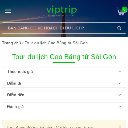
0
Toggle
navigation
Trang chủ
Tour du lịch Cao Bằng từ Sài Gòn
Tour du lịch Cao Bằng từ Sài Gòn
Theo mức giá
Điểm đi
Điểm đến
Đánh giá
×
Tour đang được cập nhật. Vui lòng quay lại sau.