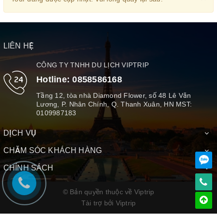
LIÊN HỆ
CÔNG TY TNHH DU LỊCH VIPTRIP
Hotline:
0858586168
Tầng 12, tòa nhà Diamond Flower, số 48 Lê Văn
Lương, P. Nhân Chính, Q. Thanh Xuân, HN MST:
0109987183
DỊCH VỤ
CHĂM SÓC KHÁCH HÀNG
CHÍNH SÁCH
© Bản quyền thuộc về Viptrip
Tài trợ bởi
Viptrip