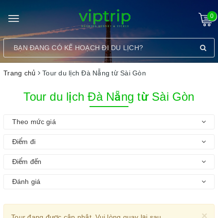
0
Toggle
navigation
Trang chủ
Tour du lịch Đà Nẵng từ Sài Gòn
Tour du lịch Đà Nẵng từ Sài Gòn
Theo mức giá
Điểm đi
Điểm đến
Đánh giá
×
Tour đang được cập nhật. Vui lòng quay lại sau.