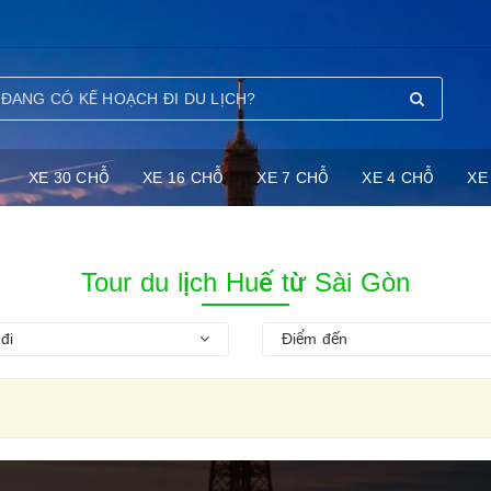
XE 30 CHỖ
XE 16 CHỖ
XE 7 CHỖ
XE 4 CHỖ
XE
Tour du lịch Huế từ Sài Gòn
đi
Điểm đến