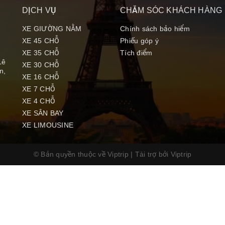
DỊCH VỤ
CHĂM SÓC KHÁCH HÀNG
XE GIƯỜNG NẰM
Chính sách bảo hiểm
XE 45 CHỖ
Phiếu góp ý
XE 35 CHỖ
Tích điểm
Lê
XE 30 CHỖ
n,
XE 16 CHỖ
XE 7 CHỖ
XE 4 CHỖ
XE SÂN BAY
XE LIMOUSINE
© Bản quyền thuộc về Viptrip
|
Tài trợ bởi
Viptrip