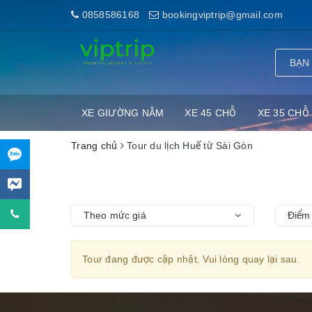
0858586168
bookingviptrip@gmail.com
XE GIƯỜNG NẰM
XE 45 CHỖ
XE 35 CHỖ
Trang chủ
Tour du lịch Huế từ Sài Gòn
Theo mức giá
Điểm 
Tour đang được cập nhật. Vui lòng quay lại sau.