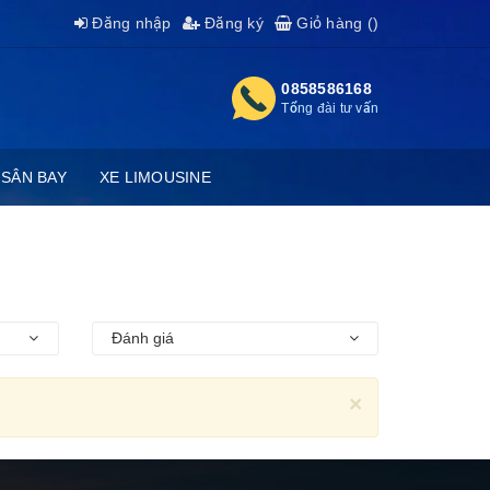
Đăng nhập
Đăng ký
Giỏ hàng (
)
0858586168
Tổng đài tư vấn
 SÂN BAY
XE LIMOUSINE
Đánh giá
×