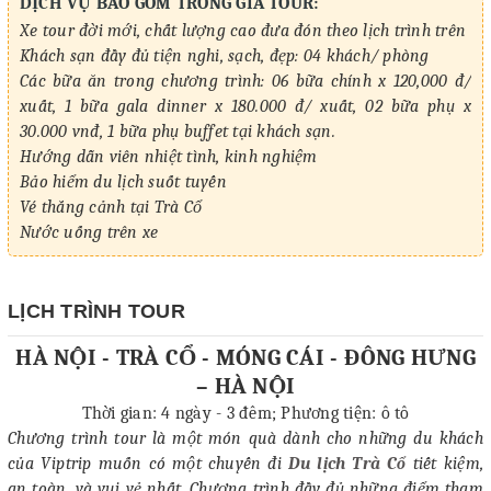
DỊCH VỤ BAO GỒM TRONG GIÁ TOUR:
Xe tour đời mới, chất lượng cao đưa đón theo lịch trình trên
Khách sạn đầy đủ tiện nghi, sạch, đẹp: 04 khách/ phòng
Các bữa ăn trong chương trình: 06 bữa chính x 120,000 đ/
xuất, 1 bữa gala dinner x 180.000 đ/ xuất, 02 bữa phụ x
30.000 vnđ, 1 bữa phụ buffet tại khách sạn.
Hướng dẫn viên nhiệt tình, kinh nghiệm
Bảo hiểm du lịch suốt tuyến
Vé thắng cảnh tại Trà Cổ
Nước uống trên xe
Gala dinner: Âm thanh, sân khấu, MC…
LỊCH TRÌNH TOUR
DỊCH VỤ KHÔNG BAO GỒM:
Thuế VAT (nếu quý khách lấy thuế vui lòng cộng thêm 10%)
HÀ NỘI - TRÀ CỔ -
MÓNG CÁI -
ĐÔNG HƯNG
Các chi phí cá nhân khác
– HÀ NỘI
Các chương trình tham quan ngoài chương trình
Thời gian:
4
ngày -
3
đêm; Phương tiện: ô tô
Chương trình tour là một món quà dành cho những du khách
GIÁ TOUR TRẺ EM:
của Viptrip
muốn có một chuyến đi
Du lịch Trà Cổ
tiết kiệm,
Trẻ em dưới 05 tuổi miễn phí, ăn, ngủ cùng bố mẹ, vé bố mẹ
an toàn, và vui vẻ nhất. Chương trình đầy đủ những điểm tham