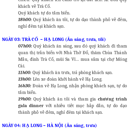
khách về Trà Cổ.
Quý khách tự do tắm biển.
18h00:
Quý khách ăn tối, tự do dạo thành phố về đêm,
nghỉ đêm tại khách sạn.
NGÀY 03:
TRÀ CỔ
–
HẠ LONG
(Ăn sáng, trưa
, tối
)
07h00:
Quý khách ăn sáng, sau đó
quý khách
đi tham
quan
thị trấn biển với Nhà Thờ Đổ, thăm Chùa Thánh
Mẫu, đình Trà Cổ
, mũi Sa Vĩ… mua sắm tại chợ Móng
Cái.
11h00:
Quý khách ăn trưa, trả phòng khách sạn.
13h00:
Lên xe đoàn khởi hành về Hạ Long.
16h30:
Đoàn về Hạ Long, nhận phòng khách sạn, tự do
tắm biển.
1
9
h00:
Quý khách ăn tối
và tham gia
chương trình
gala dinner
với nhiều tiết mục hấp dẫn
, tự do dạo
thành phố về đêm, nghỉ đêm tại khách sạn.
NGÀY 04: HẠ LONG – HÀ NỘI (Ăn sáng, trưa)