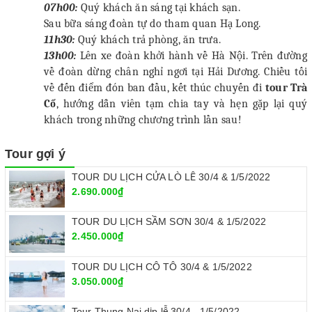
07h00:
Quý khách ăn sáng tại khách sạn.
Sau bữa sáng đoàn tự do tham quan Hạ Long.
11h30:
Quý khách trả phòng, ăn trưa.
13h00:
Lên xe đoàn khởi hành về Hà Nội. Trên đường
về đoàn dừng chân nghỉ ngơi tại Hải Dương. Chiều tối
về đến điểm đón ban đầu, kết thúc chuyến đi
tour Trà
Cổ
, hướng dẫn viên tạm chia tay và hẹn gặp lại quý
khách trong những chương trình lần sau!
Tour gợi ý
TOUR DU LỊCH CỬA LÒ LỄ 30/4 & 1/5/2022
2.690.000₫
TOUR DU LỊCH SẦM SƠN 30/4 & 1/5/2022
2.450.000₫
TOUR DU LỊCH CÔ TÔ 30/4 & 1/5/2022
3.050.000₫
Tour Thung Nai dịp lễ 30/4 - 1/5/2022