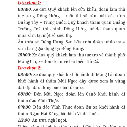
Lựa chọn 1:
08h00:
Xe đưa Quý khách
lên cửa khẩu, đoàn
làm thủ
tục sang Đông Hưng – một thị xã sầm uất của tỉnh
Quảng Tây – Trung Quốc. Quý khách tham quan Quảng
Trường Toà thị chính Đông Hưng, tự do tham quan
mua sắm tại một số siêu thị.
Ăn trưa tại Đông Hưng.
Sau bữa trưa đoàn tự do mua
sắm hàng gia dụng tại Đông Hưng.
15h00
:
Xe đưa quý khách làm thủ tục trở về thành phố
Móng Cái, xe đón đoàn
về bãi
biển Trà Cổ.
Lựa chọn 2:
08h00:
Xe đưa quý khách
khởi hành
đi
Móng Cái đoàn
khởi hành đi thăm Mũi Ngọc đây được xem là vùng
đất địa đầu đông bắc của tổ quốc.
08h30:
Đến Mũi Ngọc đoàn lên Canô khởi hành đi
thăm đảo Vĩnh Thực.
09h00:
Đến đảo Vĩnh Thực đoàn lên xe khởi hành đi
thăm Ngọn Hải Đăng, bãi biển Vĩnh Thực.
11h00:
Ăn trưa nghỉ ngơi.
Chiều: Quý khách lên Cano trở lại đất liền
. Xe đón quý