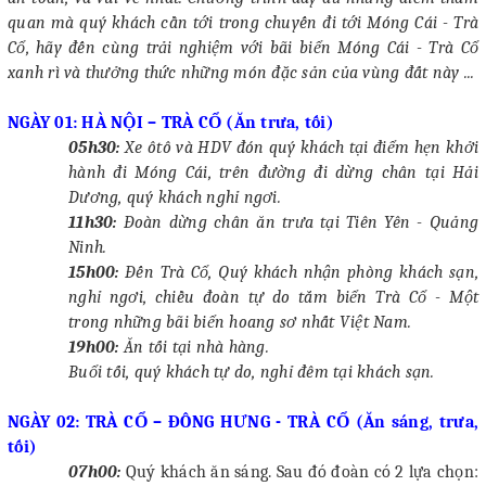
lo nếu khu du lịch yêu cầu
quan mà quý khách cần tới trong chuyến đi tới Móng Cái - Trà
Trẻ từ 5 - 10 tuổi tính 50% giá tour, ăn xuất riêng, ngủ cùng
Cổ, hãy đến cùng trải nghiệm với bãi biển Móng Cái - Trà Cổ
bố mẹ
xanh rì và thưởng thức những món đặc sản của vùng đất này ...
Từ 11 tuổi trở lên tính 100% giá tour.
NGÀY 01: HÀ NỘI – TRÀ CỔ (Ăn trưa, tối)
GHI CHÚ:
05h30:
Xe ôtô và HDV đón quý khách tại điểm hẹn khởi
Thủ tục xuất cảnh sang Đông Hưng: Người lớn chuẩn bị
hành đi Móng Cái, trên đường đi dừng chân tại Hải
giấy CMT, 2 ảnh 4x6 nền trắng, trẻ em chuẩn bị bản sao giấy
Dương, quý khách
nghỉ ngơi
.
khai sinh công chứng, 1 ảnh 4x6 nền trắng, giấy xác nhận trẻ
11h30
:
Đoàn dừng chân ăn trưa tại Tiên Yên
-
Quảng
em của công an địa phương.
Ninh
.
15h00:
Đến
Trà Cổ,
Quý khách nhận phòng khách sạn,
nghỉ ngơi, chiều đoàn
tự do tắm
biển Trà Cổ - Một
trong những bãi biển hoang sơ nhất Việt
Nam
.
19h00:
Ăn tối tại nhà hàng.
Buổi tối, quý khách t
ự do, nghỉ đêm tại khách sạn.
NGÀY 02:
TRÀ CỔ
– ĐÔNG HƯNG - TRÀ CỔ (Ăn sáng, trưa,
tối)
07h00
:
Quý khách ăn sáng
.
Sau đó đoàn có 2 lựa chọn: