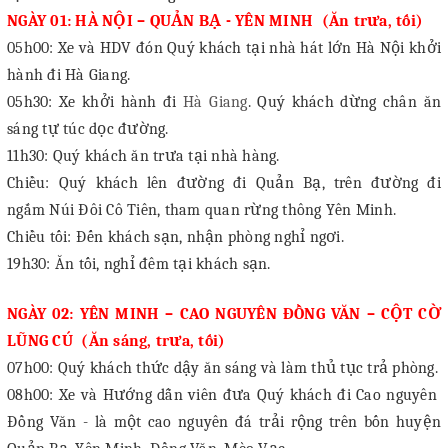
NGÀY 01: HÀ NỘI – QUẢN BẠ - YÊN MINH (Ăn trưa, tối)
05h00: Xe và HDV đón Quý khách tại nhà hát lớn Hà Nội khởi
hành đi Hà Giang.
05h30: Xe khởi hành đi
Hà Giang
. Quý khách dừng chân ăn
sáng tự túc dọc đường.
11h30: Quý khách ăn trưa tại nhà hàng.
Chiều: Quý khách lên đường đi Quản Bạ, trên đường đi
ngắm
Núi Đôi Cô Tiên, tham quan rừng thông Yên Minh
.
Chiều tối: Đến khách sạn, nhận phòng nghỉ ngơi.
19h30: Ăn tối, nghỉ đêm tại khách sạn.
NGÀY 02: YÊN MINH – CAO NGUYÊN ĐỒNG VĂN – CỘT CỜ
LŨNG CÚ (Ăn sáng, trưa, tối)
07h00: Quý khách thức dậy ăn sáng và làm thủ tục trả phòng.
08h00: Xe và Hướng dẫn viên đưa Quý khách đi Cao nguyên
Đồng Văn - là một cao nguyên đá trải rộng trên bốn huyện