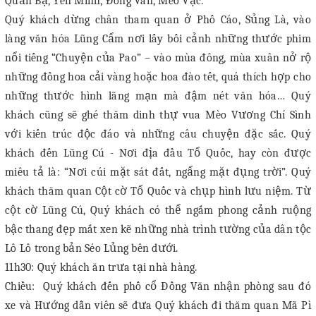
Quản Bạ, Yên Minh, Đồng Văn, Mèo Vạc.
Quý khách dừng chân tham quan ở Phố Cáo, Sủng Là, vào
làng văn hóa Lũng Cẩm nơi lấy bối cảnh những thước phim
nổi tiếng “Chuyện của Pao” – vào mùa đông, mùa xuân nở rộ
những đồng hoa cải vàng hoặc hoa đào tết, quá thích hợp cho
những thước hình lãng mạn mà đậm nét văn hóa… Quý
khách cũng sẽ ghé thăm dinh thự vua Mèo Vương Chí Sình
với kiến trúc độc đáo và những câu chuyện đặc sắc. Quý
khách đến Lũng Cú - Nơi địa đầu Tổ Quốc, hay còn được
miêu tả là: “Nơi cúi mặt sát đất, ngẩng mặt đụng trời”. Quý
khách thăm quan Cột cờ Tổ Quốc và chụp hình lưu niệm. Từ
cột cờ Lũng Cú, Quý khách có thể ngắm phong cảnh ruộng
bậc thang đẹp mắt xen kẽ những nhà trình tường của dân tộc
Lô Lô trong bản Séo Lủng bên dưới.
11h30: Quý khách ăn trưa tại nhà hàng.
Chiều: Quý khách đến phố cổ Đồng Văn nhận phòng sau đó
xe và Hướng dẫn viên sẽ đưa Quý khách đi thăm quan Mã Pì