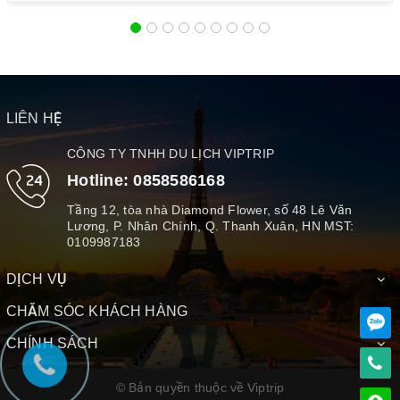
LIÊN HỆ
CÔNG TY TNHH DU LỊCH VIPTRIP
Hotline:
0858586168
Tầng 12, tòa nhà Diamond Flower, số 48 Lê Văn
Lương, P. Nhân Chính, Q. Thanh Xuân, HN MST:
0109987183
DỊCH VỤ
CHĂM SÓC KHÁCH HÀNG
CHÍNH SÁCH
© Bản quyền thuộc về Viptrip