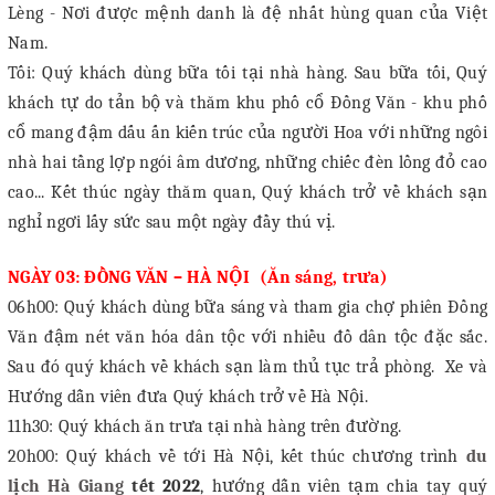
Lèng - Nơi được mệnh danh là đệ nhất hùng quan của Việt
Nam.
Tối: Quý khách dùng bữa tối tại nhà hàng. Sau bữa tối, Quý
khách tự do tản bộ và thăm khu phố cổ Đồng Văn - khu phố
cổ mang đậm dấu ấn kiến trúc của người Hoa với những ngôi
nhà hai tầng lợp ngói âm dương, những chiếc đèn lồng đỏ cao
cao... Kết thúc ngày thăm quan, Quý khách trở về khách sạn
nghỉ ngơi lấy sức sau một ngày đầy thú vị.
NGÀY 03: ĐỒNG VĂN – HÀ NỘI (Ăn sáng, trưa)
06h00: Quý khách dùng bữa sáng và tham gia chợ phiên Đồng
Văn đậm nét văn hóa dân tộc với nhiều đồ dân tộc đặc sắc.
Sau đó quý khách về khách sạn làm thủ tục trả phòng.
Xe và
Hướng dẫn viên đưa Quý khách trở về Hà Nội.
11h30: Quý khách ăn trưa tại nhà hàng trên đường.
20h00: Quý khách về tới Hà Nội, kết thúc chương trình
du
lịch Hà Giang
tết 2022
, hướng dẫn viên tạm chia tay quý