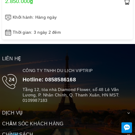
2.850.000₫
Khởi hành: Hàng ngày
Thời gian: 3 ngày 2 đêm
LIÊN HỆ
CÔNG TY TNHH DU LỊCH VIPTRIP
Hotline:
0858586168
Tầng 12, tòa nhà Diamond Flower, số 48 Lê Văn
Lương, P. Nhân Chính, Q. Thanh Xuân, HN MST:
0109987183
DỊCH VỤ
CHĂM SÓC KHÁCH HÀNG
CHÍNH SÁCH