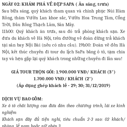
NGÀY 02: KHÁM PHÁ VẺ ĐẸP SAPA ( Ăn sáng, trưa)
Sau bữa sáng, quý khách tham quan và chinh phục Núi Hàm
Rồng, thăm Vườn Lan khoe sắc, Vườn Hoa Trung Tâm, Cổng
Trời, Đầu Rồng Thạch Lâm, Sân Mây.
11h00: Quý khách ăn trưa, sau đó trả phòng khách sạn. Xe
đưa du khách về Hà Nội, trên đường về đoàn dừng trả khách
tại sân bay Nội Bài (nếu có nhu cầu). 19h00: Đoàn về đến Hà
Nội, kết thúc chuyến đi tour du lịch SaPa bằng ô tô, tạm chia
tay và hẹn gặp lại quý khách trong những chuyến đi lần sau!
GIÁ TOUR TRỌN GÓI: 1.900.000 VNĐ/ KHÁCH (3*)
1.700.000 VNĐ/ KHÁCH (2*)
(Áp dụng ghép khách lẻ - 29; 30; 31/12/2019)
DỊCH VỤ BAO GỒM:
Xe ô tô chất lượng cao đưa đón theo chương trình, lái xe kinh
nghiệm
Khách sạn đầy đủ tiện nghi, tiêu chuẩn 2-3 sao: 02 khách/
phòng, lẻ nam hoặc nữ ghép 3