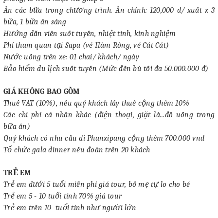
Ăn các bữa trong chương trình. Ăn chính: 120,000 đ/ xuất x 3
bữa, 1 bữa ăn sáng
Hướng dẫn viên suốt tuyến, nhiệt tình, kinh nghiệm
Phí tham quan tại Sapa (vé Hàm Rồng, vé Cát Cát)
Nước uống trên xe: 01 chai/ khách/ ngày
Bảo hiểm du lịch suốt tuyến (Mức đền bù tối đa 50.000.000 đ)
GIÁ KHÔNG BAO GỒM
Thuế VAT (10%), nếu quý khách lấy thuế cộng thêm 10%
Các chi phí cá nhân khác (điện thoại, giặt là...đồ uống trong
bữa ăn)
Quý khách có nhu cầu đi Phanxipang cộng thêm 700.000 vnđ
Tổ chức gala dinner nếu đoàn trên 20 khách
TRẺ EM
Trẻ em dưới 5 tuổi miễn phí giá tour, bố mẹ tự lo cho bé
Trẻ em 5 - 10 tuổi tính 70% giá tour
Trẻ em trên 10 tuổi tính như người lớn