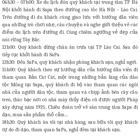
06h30 – 07h00: Xe du lịch đón quý khách tại trung tâm TP Hà
Nội khởi hành đi Sapa theo đường cao tốc Hà Nội – Lào Cai.
Trên đường đi du khách cùng giao lưu với hướng dẫn viên
qua những trò chơi nhẹ, câu chuyện và nghe giới thiệu về các
điểm du lịch trên đường đi. Cùng chiêm ngưỡng vẻ đẹp của
núi rừng Tây Bắc.
12h00: Quý khách dừng chân ăn trưa tại TP Lào Cai. Sau đó
tiếp tục khởi hành đi SaPa.
13h30: Đến SaPa, quý khách nhận phòng khách sạn, nghỉ ngơi.
15h00: Quý khách theo sự hướng dẫn của hướng dẫn viên đi
tham quan Bản Cát Cát, một trong những bản làng của dân
tộc Mông tại Sapa, quý khách đi bộ vào tham quan các ngôi
nhà của người dân tộc, tham quan và chụp ảnh bên cây cầu
treo, thác bạc nơi có nhà máy thủy điện cũ được người Pháp
xây dựng năm 1925. Chiều đoàn trở về sân trung tâm Sapa đi
dạo, mua sản phẩm thổ cẩm…
18h30: Quý khách ăn tối tại nhà hàng, sau bữa tối quý khách
tự do đi dạo, tham quan SaPa, nghỉ đêm tại khách sạn.