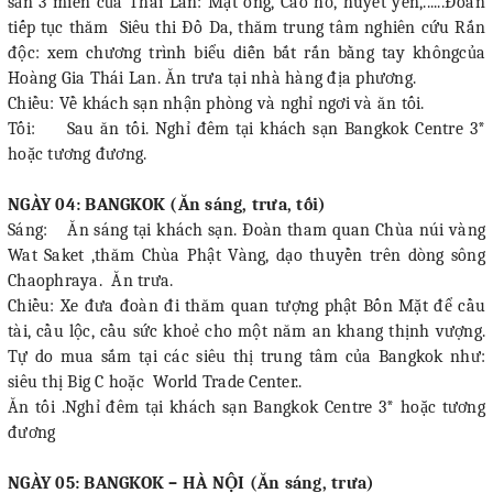
sản 3 miền của Thái Lan: Mật ong, Cao hổ, huyết yến,......Đoàn
tiếp tục thăm Siêu thi Đồ Da, thăm trung tâm nghiên cứu Rắn
độc: xem chương trình biểu diễn bắt rắn bằng tay khôngcủa
Hoàng Gia Thái Lan. Ăn trưa tại nhà hàng địa phương.
Chiều: Về khách sạn nhận phòng và nghỉ ngơi và ăn tối.
Tối: Sau ăn tối. Nghỉ đêm tại khách sạn Bangkok Centre 3*
hoặc tương đương.
NGÀY 04:
BANGKOK
(Ăn sáng, trưa, tối)
Sáng: Ăn sáng tại khách sạn. Đoàn tham quan Chùa núi vàng
Wat Saket ,thăm Chùa Phật Vàng, dạo thuyền trên dòng sông
Chaophraya. Ăn trưa.
Chiều: Xe đưa đoàn đi thăm quan tượng phật Bốn Mặt để cầu
tài, cầu lộc, cầu sức khoẻ cho một năm an khang thịnh vượng.
Tự do mua sắm tại các siêu thị trung tâm của
Bangkok
như:
siêu thị Big C hoặc
World
Trade
Center
..
Ăn tối .Nghỉ đêm tại khách sạn Bangkok Centre 3* hoặc tương
đương
NGÀY 05:
BANGKOK
– HÀ NỘI (Ăn sáng, trưa)