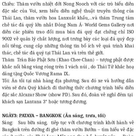
Chiều: Thăm vườn nhiệt đới Nong Nooch với các trò biểu diễn
đặc sắc của Voi, xem biểu diễn nghệ thuật truyền thống của
Thái Lan, thăm vườn hoa Lanxuất khẩu,…và thăm Trung tâm
chế tác đá quý lớn nhất Đông Nam Á- World Gems Gallery-nơi
diễn các phiên trao đổi mua bán đá quý đạt chứng chỉ ISO
9002 về quản lý chất lượng, nơi trưng bày các loại đá quý đẹp
nổi tiếng, cung cấp những thông tin bổ ích về quá trình khai
thác, chế tác đá quý tại Thái Lan và trên thế giới.
Thăm Trân Bảo Phật Sơn (Khao Chee-Chan) – tượng phật được
khắc nổi bằng vàng ròng trên 1 vách núi , do Thái Tử khắc hoạ
dâng tặng Quốc Vương Rama IX..
Tối: Ăn tối tại nhà hàng địa phương. Sau đó xe và hướng dẫn
viên sẽ đưa Quý khách đi thưởng thức chương trình biểu diễn
đặc sắc Alcazar Show (show PD). Sau đó, đoàn về nghỉ đêm tại
khách sạn Lantana 3* hoặc tương đương.
NGÀY3: PATAYA –
BANGKOK
(Ăn sáng, trưa, tối)
Sáng: Sau bữa sáng, tiếp tục với chương trình khởi hành về
Bangkok trên đường đi ghé thăm vườn Bướm – tìm hiểu về đặc