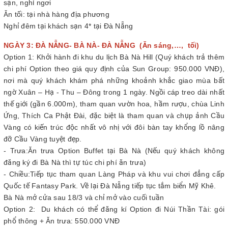
sạn, nghỉ ngơi
Ăn tối: tại nhà hàng địa phương
Nghỉ đêm tại khách sạn 4* tại Đà Nẵng
NGÀY 3: ĐÀ NẴNG- BÀ NÀ- ĐÀ NẴNG (Ăn sáng,…, tối)
Option 1: Khởi hành đi khu du lịch Bà Nà Hill (Quý khách trả thêm
chi phí Option theo giá quy định của Sun Group: 950.000 VNĐ),
nơi mà quý khách khám phá những khoảnh khắc giao mùa bất
ngờ Xuân – Hạ - Thu – Đông trong 1 ngày. Ngồi cáp treo dài nhất
thế giới (gần 6.000m), tham quan vườn hoa, hầm rượu, chùa Linh
Ứng, Thích Ca Phật Đài, đặc biệt là tham quan và chụp ảnh Cầu
Vàng có kiến trúc độc nhất vô nhị với đôi bàn tay khổng lồ nâng
đỡ Cầu Vàng tuyệt đẹp.
- Trưa:Ăn trưa Option Buffet tại Bà Nà (Nếu quý khách không
đăng ký đi Bà Nà thì tự túc chi phí ăn trưa)
- Chiều:Tiếp tục tham quan Làng Pháp và khu vui chơi đẳng cấp
Quốc tế Fantasy Park. Về lại Đà Nẵng tiếp tục tắm biển Mỹ Khê.
Bà Nà mở cửa sau 18/3 và chỉ mở vào cuối tuần
Option 2: Du khách có thể đăng kí Option đi Núi Thần Tài: gói
phổ thông + Ăn trưa: 550.000 VNĐ