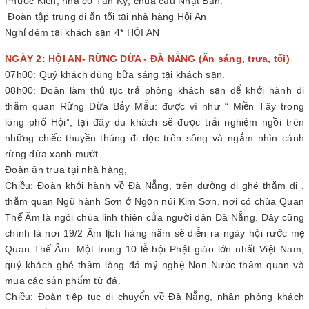
Phước Kiến, nhà cổ Tấn Ký, chùa cầu Nhật Bản.
Đoàn tập trung đi ăn tối tại nhà hàng Hội An
Nghỉ đêm tại khách sạn 4* HỘI AN
NGÀY 2: HỘI AN- RỪNG DỪA - ĐÀ NẴNG (Ăn sáng, trưa, tối)
07h00: Quý khách dùng bữa sáng tại khách sạn.
08h00: Đoàn làm thủ tục trả phòng khách sạn để khởi hành đi
thăm quan Rừng Dừa Bảy Mẫu: được ví như “ Miền Tây trong
lòng phố Hội”, tại đây du khách sẽ được trải nghiệm ngồi trên
những chiếc thuyền thúng đi dọc trên sông và ngắm nhìn cánh
rừng dừa xanh mướt.
Đoàn ăn trưa tại nhà hàng,
Chiều: Đoàn khởi hành về Đà Nẵng, trên đường đi ghé thăm đi ,
thăm quan Ngũ hành Sơn ở Ngọn núi Kim Sơn, nơi có chùa Quan
Thế Âm là ngôi chùa linh thiên của người dân Đà Nẵng. Đây cũng
chính là nơi 19/2 Âm lịch hàng năm sẽ diễn ra ngày hội rước mẹ
Quan Thế Âm. Một trong 10 lễ hội Phật giáo lớn nhất Việt Nam,
quý khách ghé thăm làng đá mỹ nghệ Non Nước thăm quan và
mua các sản phẩm từ đá.
Chiều: Đoàn tiêp tục di chuyển về Đà Nẵng, nhân phòng khách