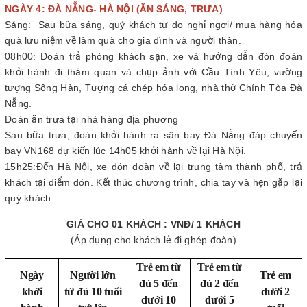
NGÀY 4: ĐÀ NẴNG- HÀ NỘI (ĂN SÁNG, TRƯA)
Sáng: Sau bữa sáng, quý khách tự do nghỉ ngơi/ mua hàng hóa
quà lưu niệm về làm quà cho gia đình và người thân.
08h00: Đoàn trả phòng khách sạn, xe và hướng dẫn đón đoàn
khởi hành đi thăm quan và chụp ảnh với Cầu Tình Yêu, vường
tượng Sông Hàn, Tượng cá chép hóa long, nhà thờ Chính Tòa Đà
Nẵng.
Đoàn ăn trưa tại nhà hàng địa phương
Sau bữa trưa, đoàn khởi hành ra sân bay Đà Nẵng đáp chuyến
bay VN168 dự kiến lúc 14h05 khởi hành về lại Hà Nội.
15h25:Đến Hà Nội, xe đón đoàn về lại trung tâm thành phố, trả
khách tại điểm đón. Kết thúc chương trình, chia tay và hẹn gặp lại
quý khách.
GIÁ CHO 01 KHÁCH : VNĐ/ 1 KHÁCH
(Áp dụng cho khách lẻ đi ghép đoàn)
Trẻ em từ
Trẻ em từ
Ngày
Người lớn
Trẻ em
đủ 5 đến
đủ 2 đến
khởi
từ đủ 10 tuổi
dưới 2
dưới 10
dưới 5