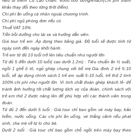
Nếu đi thêm Cù Lao chàm: 6000.000 đồng/khách(Chi phí tham
khảo thay đổi theo từng thời điểm).
Chi phí ăn uống cá nhân ngoài chương trình.
Chi phí ngủ phòng đơn nếu có.
Thuế VAT 10%.
Tiền bồi dưỡng cho lái xe và hướng dẫn viên.
Giá tour trẻ em :Áp dụng theo bảng giá. Độ tuổi sẽ được tính từ
ngày sinh đến ngày khởi hành.
Trẻ em từ đủ 10 tuổi trở lên tiêu chuẩn như người lớn
Từ đủ 5 đến dưới 10 tuổi( cao dưới 1.2m) : Tiêu chuẩn ăn ½ suất,
ngồi 1 ghế ô tô, ngủ ghép chung với bố mẹ.Gia đình 2 trẻ 5-10
tuổi, sẽ áp dụng chính sách:1 trẻ em suất 5-10 tuổi, trẻ thứ 2 tính
100% chi phí như người lớn. Vì tính chất đoàn ghép khách lẻ- để
tránh ảnh hưởng tới chất lượng dịch vụ của đoàn, chính sách với
trẻ em thứ 2 được nâng lên để phù hợp với các thành viên trong
đoàn.
Từ đủ 2 đến dưới 5 tuổi : Giá tour chỉ bao gồm vé máy bay, bảo
hiểm, nước uống. Các chi phí ăn uống, vé thắng cảnh nếu phát
sinh, cha mẹ sẽ tự lo cho bé.
Dưới 2 tuổi : Giá tour chỉ bao gồm chỗ ngồi trên máy bay theo