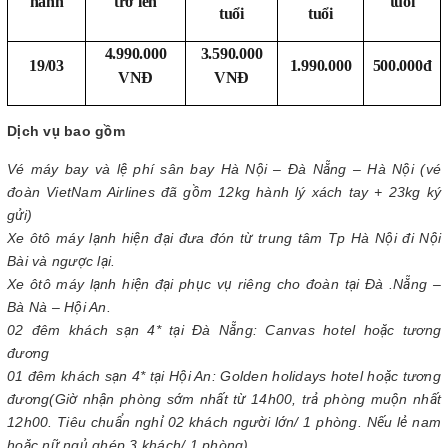
hành
trở lên
tuổi
tuổi
tuổi
4.990.000
3.590.000
19/03
1.990.000
500.000đ
VNĐ
VNĐ
Dịch vụ bao gồm
Vé máy bay và lệ phí sân bay Hà Nội – Đà Nẵng – Hà Nội (vé
đoàn VietNam Airlines đã gồm 12kg hành lý xách tay + 23kg ký
gửi)
Xe ôtô máy lạnh hiện đại đưa đón từ trung tâm Tp Hà Nội đi Nội
Bài và ngược lại.
Xe ôtô máy lạnh hiện đại phục vụ riêng cho đoàn tại Đà .Nẵng –
Bà Nà – Hội An.
02 đêm khách sạn 4* tại Đà Nẵng: Canvas hotel hoặc tương
đương
01 đêm khách sạn 4* tại Hội An: Golden holidays hotel hoặc tương
đương
(Giờ nhận phòng sớm nhất từ 14h00, trả phòng muộn nhất
12h00. Tiêu chuẩn nghỉ 02 khách người lớn/ 1 phòng. Nếu lẻ nam