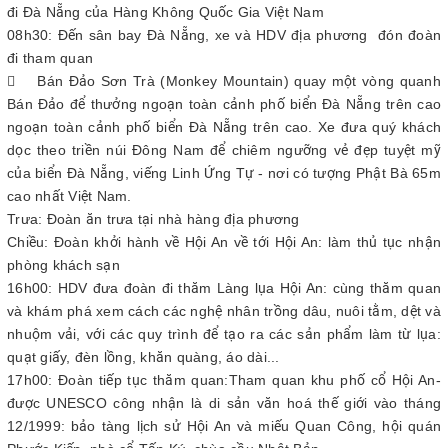
đi Đà Nẵng của Hàng Không Quốc Gia Việt Nam
08h30: Đến sân bay Đà Nẵng, xe và HDV địa phương đón đoàn
đi tham quan
 Bán Đảo Sơn Trà (Monkey Mountain) quay một vòng quanh
Bán Đảo để thưởng ngoạn toàn cảnh phố biển Đà Nẵng trên cao
ngoạn toàn cảnh phố biển Đà Nẵng trên cao. Xe đưa quý khách
dọc theo triền núi Đông Nam để chiêm ngưỡng vẻ đẹp tuyệt mỹ
của biển Đà Nẵng, viếng Linh Ứng Tự - nơi có tượng Phật Bà 65m
cao nhất Việt Nam.
Trưa: Đoàn ăn trưa tại nhà hàng địa phương
Chiều: Đoàn khởi hành về Hội An về tới Hội An: làm thủ tục nhận
phòng khách sạn
16h00: HDV đưa đoàn đi thăm Làng lụa Hội An: cùng thăm quan
và khám phá xem cách các nghệ nhân trồng dâu, nuôi tằm, dệt và
nhuộm vải, với các quy trình để tạo ra các sản phẩm làm từ lụa:
quạt giấy, đèn lồng, khăn quàng, áo dài...
17h00: Đoàn tiếp tục thăm quan:Tham quan khu phố cổ Hội An-
được UNESCO công nhận là di sản văn hoá thế giới vào tháng
12/1999: bảo tàng lịch sử Hội An và miếu Quan Công, hội quán