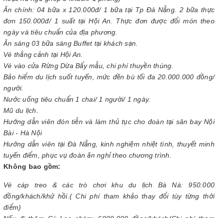
hoặc nữ ngủ ghép 3 khách/ 1 phòng)
Ăn chính: 04 bữa x 120.000đ/ 1 bữa tại Tp Đà Nẵng. 2 bữa thực
đơn 150.000đ/ 1 suất tại Hội An. Thực đơn được đổi món theo
ngày và tiêu chuẩn của địa phương.
Ăn sáng 03 bữa sáng Buffet tại khách sạn.
Vé thắng cảnh tại Hội An.
Vé vào cửa Rừng Dừa Bẩy mẫu, chi phí thuyền thúng.
Bảo hiểm du lịch suốt tuyến, mức đền bù tối đa 20.000.000 đồng/
người.
Nước uống tiêu chuẩn 1 chai/ 1 người/ 1 ngày.
Mũ du lịch.
Hướng dẫn viên đón tiễn và làm thủ tục cho đoàn tại sân bay Nội
Bài - Hà Nội
Hướng dẫn viên tại Đà Nẵng, kinh nghiệm nhiệt tình, thuyết minh
tuyến điểm, phục vụ đoàn ăn nghỉ theo chương trình.
Không bao gồm:
Vé cáp treo & các trò chơi khu du lịch Bà Nà: 950.000
đồng/khách/khứ hồi.( Chi phí tham khảo thay đổi tùy từng thời
điểm)