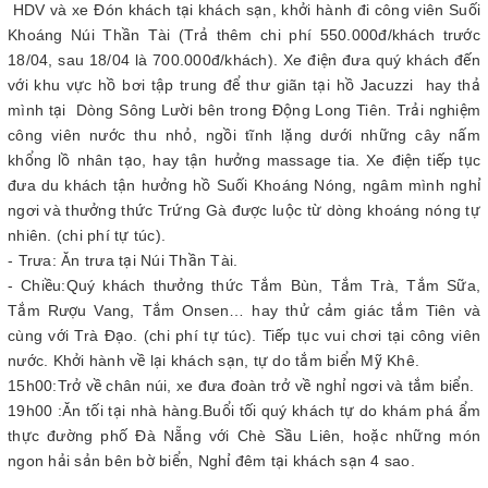
HDV và xe Đón khách tại khách sạn, khởi hành đi công viên Suối
Khoáng Núi Thần Tài (Trả thêm chi phí 550.000đ/khách trước
18/04, sau 18/04 là 700.000đ/khách). Xe điện đưa quý khách đến
với khu vực hồ bơi tập trung để thư giãn tại hồ Jacuzzi hay thả
mình tại Dòng Sông Lười bên trong Động Long Tiên. Trải nghiệm
công viên nước thu nhỏ, ngồi tĩnh lặng dưới những cây nấm
khổng lồ nhân tạo, hay tận hưởng massage tia. Xe điện tiếp tục
đưa du khách tận hưởng hồ Suối Khoáng Nóng, ngâm mình nghỉ
ngơi và thưởng thức Trứng Gà được luộc từ dòng khoáng nóng tự
nhiên. (chi phí tự túc).
- Trưa: Ăn trưa tại Núi Thần Tài.
- Chiều:Quý khách thưởng thức Tắm Bùn, Tắm Trà, Tắm Sữa,
Tắm Rượu Vang, Tắm Onsen… hay thử cảm giác tắm Tiên và
cùng với Trà Đạo. (chi phí tự túc). Tiếp tục vui chơi tại công viên
nước. Khởi hành về lại khách sạn, tự do tắm biển Mỹ Khê.
15h00:Trở về chân núi, xe đưa đoàn trở về nghỉ ngơi và tắm biển.
19h00 :Ăn tối tại nhà hàng.Buổi tối quý khách tự do khám phá ẩm
thực đường phố Đà Nẵng với Chè Sầu Liên, hoặc những món
ngon hải sản bên bờ biển, Nghỉ đêm tại khách sạn 4 sao.