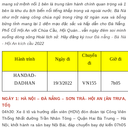
mang sứ mệnh nối 1 bên là trung tâm hành chính quan trọng và 1
bên là khu du lịch biển nổi tiếng khắp trong và ngoài nước. Bà Nà
như một nàng công chúa ngủ trong rừng từ ngàn xưa và bỗng
bừng tỉnh mang lại 1 diện mạo đặc sắc và hấp dẫn cho Đà Nẵng.
Phố Cổ Hội An với Chùa Cầu, Hội Quán…vẫn ngày đêm soi mình
xuống dòng sông Hoài lịch sử. Hãy đăng ký
tour Đà nẵng - Bà Nà
- Hội An kích cầu
2022
Chuyến
Hành trình
Ngày đi
Giờ đi
đi
HANDAD-
DADHAN
19/3/2022
VN155
7h05
NGÀY 1: HÀ NỘI – ĐÀ NẴNG – SƠN TRÀ- HỘI AN (ĂN TRƯA,
TỐI)
04h30: Xe ô tô và hướng dẫn viên (HDV) đón đoàn tại Công Viên
Thống Nhất đường Trần Nhân Tông – Quận Hai Bà Trưng – Hà
Nội, khởi hành ra sân bay Nội Bài, đáp chuyến bay dự kiến 07h05