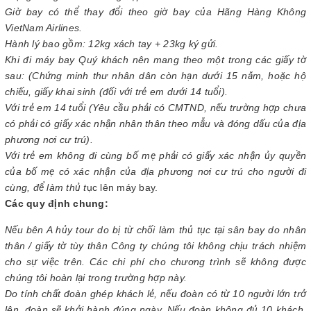
Giờ bay có thể thay đổi theo giờ bay của Hãng Hàng Không
VietNam Airlines.
Hành lý bao gồm: 12kg xách tay + 23kg ký gửi.
Khi đi máy bay Quý khách nên mang theo một trong các giấy tờ
sau: (Chứng minh thư nhân dân còn hạn dưới 15 năm, hoặc hộ
chiếu, giấy khai sinh (đối với trẻ em dưới 14 tuổi).
Với trẻ em 14 tuổi (Yêu cầu phải có CMTND, nếu trường hợp chưa
có phải có giấy xác nhận nhân thân theo mẫu và đóng dấu của địa
phương nơi cư trú).
Với trẻ em không đi cùng bố mẹ phải có giấy xác nhận ủy quyền
của bố mẹ có xác nhận của địa phương nơi cư trú cho người đi
cùng, để làm thủ t
ục lên máy bay.
Các quy định chung:
Nếu bên A hủy tour do bị từ chối làm thủ tục tại sân bay do nhân
thân / giấy tờ tùy thân Công ty chúng tôi không chịu trách nhiệm
cho sự việc trên. Các chi phí cho chương trình sẽ không được
chúng tôi hoàn lại trong trường hợp này.
Do tính chất đoàn ghép khách lẻ, nếu đoàn có từ 10 người lớn trở