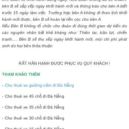
lên, đoàn sẽ khởi hành đúng ngày. Nếu đoàn không đủ 10 khách,
bên B sẽ sắp xếp ngày khởi hành mới và thông báo cho bên A biết
trước 15 ngày làm việc. Trường hợp bên A không đi theo lịch khởi
hành mới được, bên B sẽ hoàn lại tiền cọc cho bên A.
Nếu Bên B không tổ chức cho đoàn đi đúng thời gian dự kiến do
các nguyên nhân bất khả kháng như: Thiên tai, bão lụt, chiến
tranh…. Bên B sẽ thu xếp ngày khởi hành mới, mọi chi phí phát
sinh do hai
bên thỏa thuận
RẤT HÂN HẠNH ĐƯỢC PHỤC VỤ QUÝ KHÁCH !
THAM KHẢO THÊM
-
Cho thuê xe giường nằm đi Đà Nẵng
- Cho thuê xe 45 chỗ đi Đà Nẵng
- Cho thuê xe 35 chỗ đi Đà Nẵng
- Cho thuê xe 30 chỗ đi Đà Nẵng