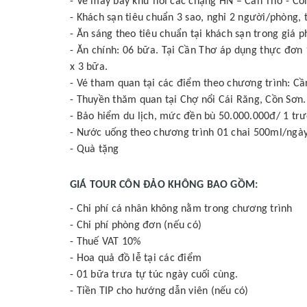
- Vé máy bay khứ hồi các chặng HN – Cần Thơ - Cô
- Khách sạn tiêu chuẩn 3 sao, nghỉ 2 người/phòng,
- Ăn sáng theo tiêu chuẩn tại khách sạn trong giá p
- Ăn chính: 06 bữa. Tại Cần Thơ áp dụng thực đơn
x 3 bữa.
- Vé tham quan tại các điểm theo chương trình: C
- Thuyền thăm quan tại Chợ nổi Cái Răng, Cồn Sơn.
- Bảo hiểm du lịch, mức đền bù 50.000.000đ/ 1 tr
- Nước uống theo chương trình 01 chai 500ml/ngà
- Quà tặng
GIÁ TOUR CÔN ĐẢO KHÔNG BAO GỒM:
- Chi phí cá nhân không nằm trong chương trình
- Chi phí phòng đơn (nếu có)
- Thuế VAT 10%
- Hoa quả đồ lễ tại các điểm
- 01 bữa trưa tự túc ngày cuối cùng.
- Tiền TIP cho hướng dẫn viên (nếu có)