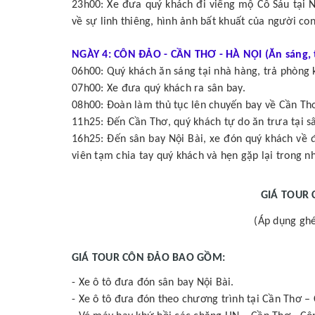
23h00: Xe đưa quý khách đi viếng mộ Cô Sáu tại 
về sự linh thiêng, hình ảnh bất khuất của người co
NGÀY 4: CÔN ĐẢO - CẦN THƠ - HÀ NỘI (Ăn sáng, t
06h00: Quý khách ăn sáng tại nhà hàng, trả phòng 
07h00: Xe đưa quý khách ra sân bay.
08h00: Đoàn làm thủ tục lên chuyến bay về Cần Th
11h25: Đến Cần Thơ, quý khách tự do ăn trưa tại s
16h25: Đến sân bay Nội Bài, xe đón quý khách về 
viên tạm chia tay quý khách và hẹn gặp lại trong n
GIÁ TOUR
(Áp dụng ghé
GIÁ TOUR CÔN ĐẢO BAO GỒM:
- Xe ô tô đưa đón sân bay Nội Bài.
- Xe ô tô đưa đón theo chương trình tại Cần Thơ –