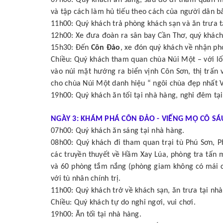
và tập cách làm hủ tiếu theo cách của người dân b
11h00: Quý khách trả phòng khách sạn và ăn trưa t
12h00: Xe đưa đoàn ra sân bay Cần Thơ, quý khách
15h30: Đến
Côn Đảo
, xe đón quý khách về nhận ph
Chiều: Quý khách tham quan chùa Núi Một – với lối 
vào núi mặt hướng ra biển vịnh Côn Sơn, thị trấn 
cho chùa Núi Một danh hiệu “ ngôi chùa đẹp nhất 
19h00: Quý khách ăn tối tại nhà hàng, nghỉ đêm tại
NGÀY 3: KHÁM PHÁ CÔN ĐẢO - VIẾNG MỘ CÔ SÁU (
07h00: Quý khách ăn sáng tại nhà hàng.
08h00: Quý khách đi tham quan trại tù Phú Sơn, P
các truyền thuyết về Hầm Xay Lúa, phòng tra tấn 
và 60 phòng tắm nắng (phòng giam không có mái ch
với tù nhân chính trị.
11h00: Quý khách trở về khách sạn, ăn trưa tại nhà
Chiều: Quý khách tự do nghỉ ngơi, vui chơi.
19h00: Ăn tối tại nhà hàng.