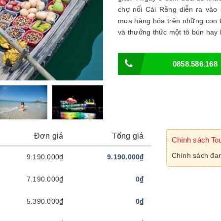
chợ nổi Cái Răng diễn ra vào
mua hàng hóa trên những con t
và thưởng thức một tô bún hay hủ
0858.586.168
Đơn giá
Tổng giá
Chính sách To
Chính sách đan
9.190.000₫
9.190.000₫
7.190.000₫
0₫
5.390.000₫
0₫