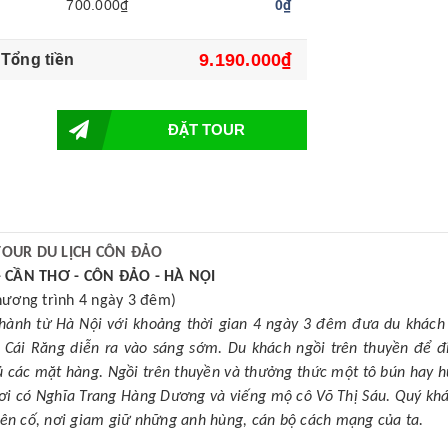
700.000₫
0₫
9.190.000₫
Tổng tiền
ĐẶT TOUR
TOUR DU LỊCH CÔN ĐẢO
- CẦN THƠ - CÔN ĐẢO - HÀ NỘI
hương trình 4 ngày 3 đêm)
hành từ Hà Nội với khoảng thời gian 4 ngày 3 đêm đưa du khách
 Cái Răng diễn ra vào sáng sớm. Du khách ngồi trên thuyền để đ
 các mặt hàng. Ngồi trên thuyền và thưởng thức một tô bún hay hủ
 nơi có Nghĩa Trang Hàng Dương và viếng mộ cô Võ Thị Sáu. Quý kh
iên cố, nơi giam giữ những anh hùng, cán bộ cách mạng của ta.