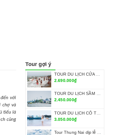
Tour gợi ý
TOUR DU LỊCH CỬA LÒ LỄ 30/4 & 1/5/2022
2.690.000₫
TOUR DU LỊCH SẦM SƠN 30/4 & 1/5/2022
 đến với
2.450.000₫
i chợ và
 tiếu là
TOUR DU LỊCH CÔ TÔ 30/4 & 1/5/2022
3.050.000₫
ách cũng
Tour Thung Nai dịp lễ 30/4 - 1/5/2022