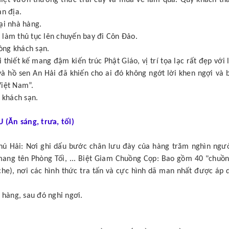
ản địa.
ại nhà hàng.
 làm thủ tục lên chuyến bay đi Côn Đảo.
òng khách sạn.
thiết kế mang đậm kiến trúc Phật Giáo, vị trí tọa lạc rất đẹp với 
và hồ sen An Hải đã khiến cho ai đó không ngớt lời khen ngợi và 
Việt Nam”.
 khách sạn.
Ăn sáng, trưa, tối)
hú Hải: Nơi ghi dấu bước chân lưu đày của hàng trăm nghìn ngườ
mang tên Phòng Tối, ... Biệt Giam Chuồng Cọp: Bao gồm 40 "chuồ
e), nơi các hình thức tra tấn và cực hình dã man nhất được áp 
 hàng, sau đó nghỉ ngơi.