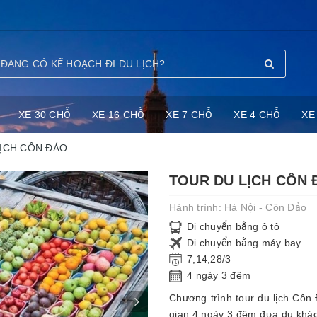
XE 30 CHỖ
XE 16 CHỖ
XE 7 CHỖ
XE 4 CHỖ
XE
ỊCH CÔN ĐẢO
TOUR DU LỊCH CÔN 
Hành trình:
Hà Nội - Côn Đảo
Di chuyển bằng ô tô
Di chuyển bằng máy bay
7;14;28/3
4 ngày 3 đêm
Chương trình tour du lịch Côn
gian 4 ngày 3 đêm đưa du khác