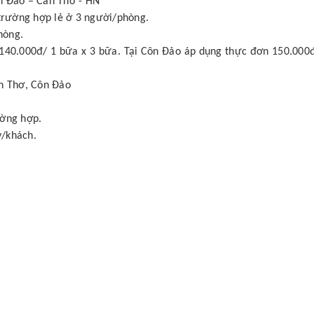
n Đảo – Cần Thơ - HN
 trường hợp lẻ ở 3 người/phòng.
hòng.
 140.000đ/ 1 bữa x 3 bữa. Tại Côn Đảo áp dụng thực đơn 150.000
ần Thơ, Côn Đảo
ường hợp.
y/khách.