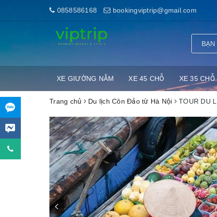
0858586168
bookingviptrip@gmail.com
XE GIƯỜNG NẰM
XE 45 CHỖ
XE 35 CHỖ
Trang chủ
Du lịch Côn Đảo từ Hà Nội
TOUR DU L