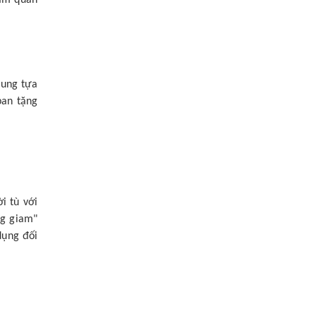
lung tựa
ban tặng
i tù với
ng giam"
dụng đối