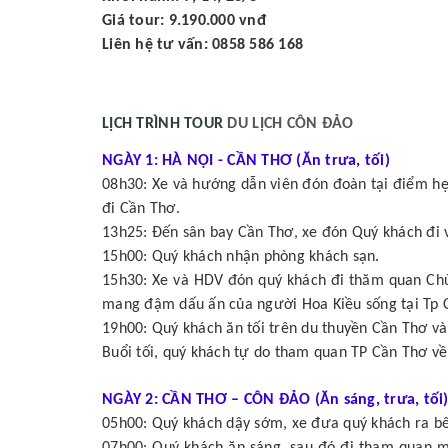
Giá tour: 9.190.000 vnđ
Liên hệ tư vấn: 0858 586 168
LỊCH TRÌNH TOUR
DU LỊCH CÔN ĐẢO
NGÀY 1: HÀ NỘI - CẦN THƠ (Ăn trưa, tối)
08h30: Xe và hướng dẫn viên đón đoàn tại điểm hẹ
đi Cần Thơ.
13h25: Đến sân bay Cần Thơ, xe đón Quý khách đi 
15h00: Quý khách nhận phòng khách sạn.
15h30: Xe và HDV đón quý khách đi thăm quan Chù
mang đậm dấu ấn của người Hoa Kiều sống tại Tp 
19h00: Quý khách ăn tối trên du thuyền Cần Thơ và
Buổi tối, quý khách tự do tham quan TP Cần Thơ về
NGÀY 2: CẦN THƠ – CÔN ĐẢO (Ăn sáng, trưa, tối
05h00: Quý khách dậy sớm, xe đưa quý khách ra bế
07h00: Quý khách ăn sáng, sau đó đi tham quan 