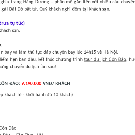
Nghĩa trang Hàng Dương – phần mộ gắn liền với nhiều câu chuyện
n gái Đất Đỏ bất tử. Quý khách nghỉ đêm tại khách sạn.
rưa tự túc)
khách sạn.
ơ.
ân bay và làm thủ tục đáp chuyến bay lúc 14h15 về Hà Nội.
điểm hẹn ban đầu, kết thúc chương trình
tour du lịch Côn Đảo
, h
hững chuyến du lịch lần sau!
 CÔN ĐẢO:
9.190.000
VNĐ/ KHÁCH
p khách lẻ - khởi hành đủ 10 khách)
 Côn Đảo