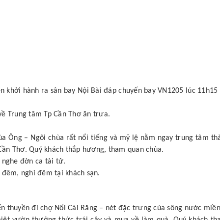
n khởi hành ra sân bay Nội Bài đáp chuyến bay VN1205 lúc 11h15
về Trung tâm Tp Cần Thơ ăn trưa.
a Ông – Ngôi chùa rất nổi tiếng và mỹ lệ nằm ngay trung tâm th
Cần Thơ. Quý khách thắp hương, tham quan chùa.
 nghe đờn ca tài tử.
 đêm, nghỉ đêm tại khách sạn.
)
n thuyền đi chợ Nổi Cái Răng – nét đặc trưng của sông nước miền
miệt vườn thưởng thức trái cây và mua về làm quà. Quý khách t