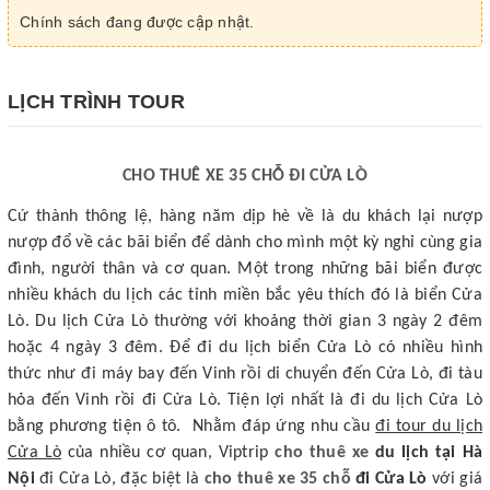
Chính sách đang được cập nhật.
LỊCH TRÌNH TOUR
CHO THUÊ XE 35 CHỖ ĐI CỬA LÒ
Cứ thành thông lệ, hàng năm dịp hè về là du khách lại nượp
nượp đổ về các bãi biển để dành cho mình một kỳ nghỉ cùng gia
đình, người thân và cơ quan. Một trong những bãi biển được
nhiều khách du lịch các tỉnh miền bắc yêu thích đó là biển Cửa
Lò. Du lịch Cửa Lò thường với khoảng thời gian 3 ngày 2 đêm
hoặc 4 ngày 3 đêm. Để đi du lịch biển Cửa Lò có nhiều hình
thức như đi máy bay đến Vinh rồi di chuyển đến Cửa Lò, đi tàu
hỏa đến Vinh rồi đi Cửa Lò. Tiện lợi nhất là đi du lịch Cửa Lò
bằng phương tiện ô tô. Nhằm đáp ứng nhu cầu
đi tour du lịch
Cửa Lò
của nhiều cơ quan, Viptrip
cho thuê xe
du lịch tại Hà
Nội
đi Cửa Lò, đặc biệt là
cho thuê xe 35 chỗ
đi Cửa Lò
với giá