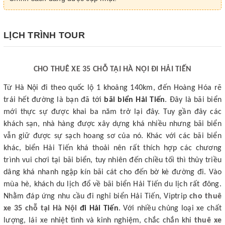
LỊCH TRÌNH TOUR
CHO THUÊ XE 35 CHỖ TẠI HÀ NỘI ĐI HẢI TIẾN
Từ Hà Nội đi theo quốc lộ 1 khoảng 140km, đến Hoàng Hóa rẽ
trái hết đường là bạn đã tới
bãi biển Hải Tiến
. Đây là bãi biển
mới thực sự được khai ba năm trở lại đây. Tuy gần đây các
khách sạn, nhà hàng được xây dựng khá nhiều nhưng bãi biển
vẫn giữ được sự sạch hoang sơ của nó. Khác với các bãi biển
khác, biển Hải Tiến khá thoải nên rất thích hợp các chương
trình vui chơi tại bãi biển, tuy nhiên đến chiều tối thì thủy triều
dâng khá nhanh ngập kín bãi cát cho đến bờ kè đường đi. Vào
mùa hè, khách du lịch đổ về bãi biển Hải Tiến du lịch rất đông.
Nhằm đáp ứng nhu cầu đi nghỉ biển Hải Tiến, Viptrip
cho thuê
xe 35 chỗ tại Hà Nội
đi Hải Tiến
. Với nhiều chủng loại xe chất
lượng, lái xe nhiệt tình và kinh nghiệm, chắc chắn khi
thuê xe