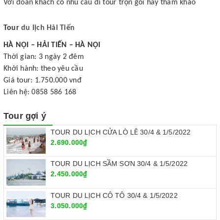
Với đoàn khách có nhu cầu đi tour trọn gói hãy tham khảo
Tour
du lịch Hải Tiến
HÀ NỘI – HẢI TIẾN – HÀ NỘI
Thời gian: 3 ngày 2 đêm
Khởi hành: theo yêu cầu
Giá tour: 1.750.000 vnđ
Liên hệ: 0858 586 168
Tour gợi ý
TOUR DU LỊCH CỬA LÒ LỄ 30/4 & 1/5/2022
2.690.000₫
TOUR DU LỊCH SẦM SƠN 30/4 & 1/5/2022
2.450.000₫
TOUR DU LỊCH CÔ TÔ 30/4 & 1/5/2022
3.050.000₫