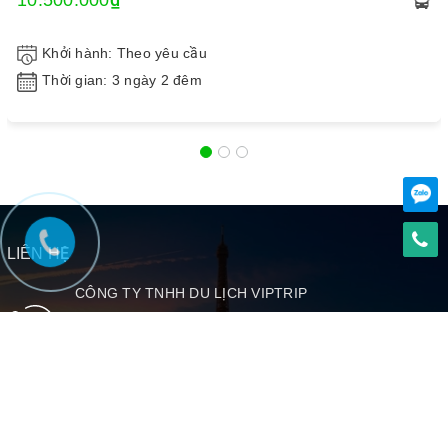
10.500.000₫
Khởi hành: Theo yêu cầu
Thời gian: 3 ngày 2 đêm
LIÊN HỆ
CÔNG TY TNHH DU LỊCH VIPTRIP
Hotline:
0858586168
Tầng 12, tòa nhà Diamond Flower, số 48 Lê Văn
Lương, P. Nhân Chính, Q. Thanh Xuân, HN MST:
0109987183
DỊCH VỤ