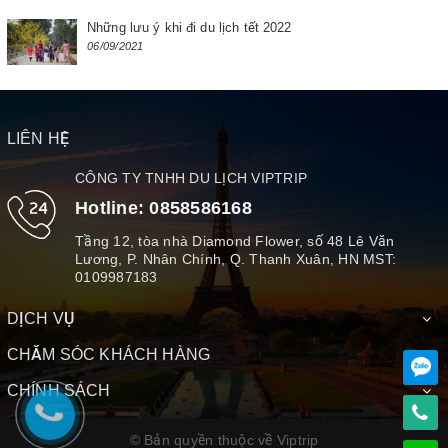
Những lưu ý khi đi du lịch tết 2022
06/09/2021
LIÊN HỆ
CÔNG TY TNHH DU LỊCH VIPTRIP
Hotline:
0858586168
Tầng 12, tòa nhà Diamond Flower, số 48 Lê Văn
Lương, P. Nhân Chính, Q. Thanh Xuân, HN MST:
0109987183
DỊCH VỤ
CHĂM SÓC KHÁCH HÀNG
CHÍNH SÁCH
© Bản quyền thuộc về Viptrip