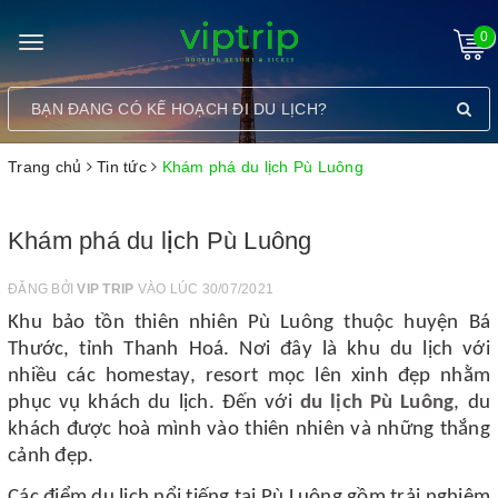
0
Toggle
navigation
Trang chủ
Tin tức
Khám phá du lịch Pù Luông
Khám phá du lịch Pù Luông
ĐĂNG BỞI
VIP TRIP
VÀO LÚC 30/07/2021
Khu bảo tồn thiên nhiên Pù Luông thuộc huyện Bá
Thước, tỉnh Thanh Hoá. Nơi đây là khu du lịch với
nhiều các homestay, resort mọc lên xinh đẹp nhằm
phục vụ khách du lịch. Đến với
du lịch Pù Luông
, du
khách được hoà mình vào thiên nhiên và những thắng
cảnh đẹp.
Các điểm du lịch nổi tiếng tại Pù Luông gồm trải nghiệm