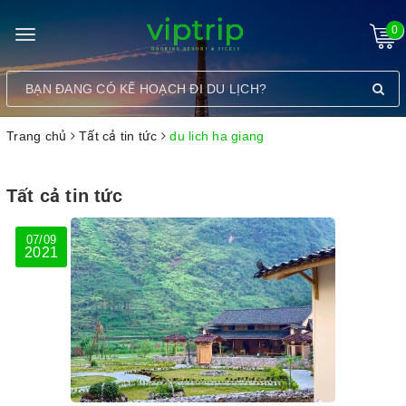
0
Toggle
navigation
Trang chủ
Tất cả tin tức
du lich ha giang
Tất cả tin tức
07/09
2021